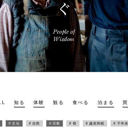
LL
知る
体験
観る
食べる
泊まる
# 文化
# 自然
# 宗教
# 祭
# 越前和紙
# 千年