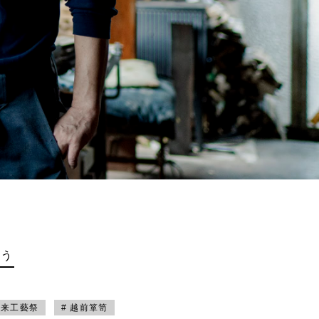
買う
未来工藝祭
# 越前箪笥