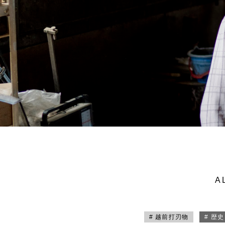
A
# 越前打刃物
# 歴史