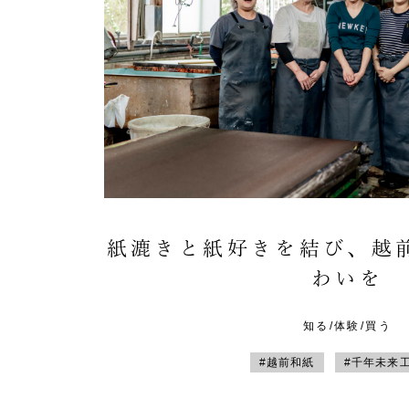
紙漉きと紙好きを結び、越
わいを
知る/体験/買う
#越前和紙
#千年未来