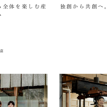
ち全体を楽しむ産
独創から共創へ
ム
店