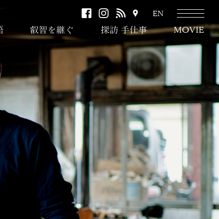
facebook
instagram
RSS
ア
EN
ク
語
叡智を継ぐ
探訪 手仕事
MOVIE
セ
ス