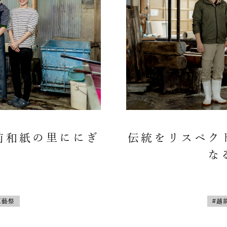
前和紙の里ににぎ
伝統をリスペク
な
工藝祭
#越