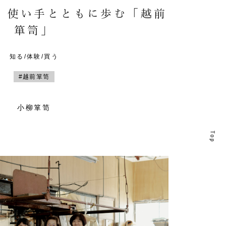
。使い手とともに歩む「越前
箪笥」
知る/体験/買う
#越前箪笥
小柳箪笥
T
T