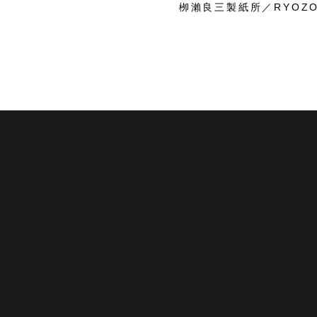
栁瀨良三製紙所／RYOZO