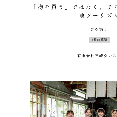
「物を買う」ではなく、ま
地ツーリズ
知る/買う
#越前箪笥
有限会社三崎タンス