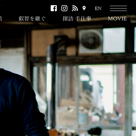
facebook
instagram
RSS
ア
EN
ク
語
叡智を継ぐ
探訪 手仕事
MOVIE
セ
ス