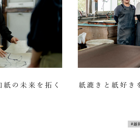
和紙の未来を拓く
紙漉きと紙好き
#越
店