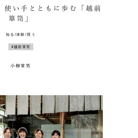
。使い手とともに歩む「越前
箪笥」
知る/体験/買う
#越前箪笥
小柳箪笥