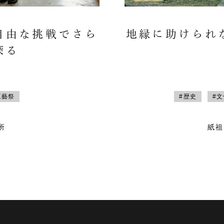
自由な挑戦でさら
地縁に助けられ
探る
工藝祭
#歴史
#
所
紙