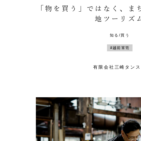
「物を買う」ではなく、ま
地ツーリズ
知る/買う
#越前箪笥
有限会社三崎タンス