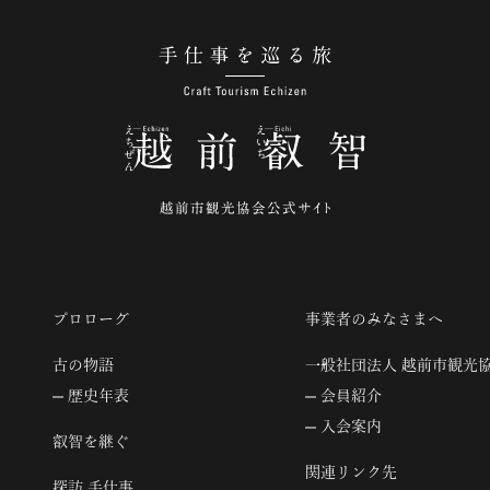
手仕事を巡る旅
プロローグ
事業者のみなさまへ
古の物語
一般社団法人 越前市観光
歴史年表
会員紹介
入会案内
叡智を継ぐ
関連リンク先
探訪 手仕事