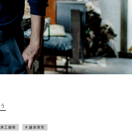
買う
未来工藝祭
# 越前箪笥