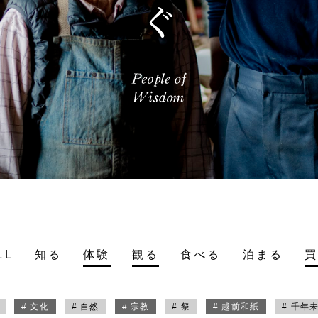
LL
知る
体験
観る
食べる
泊まる
# 文化
# 自然
# 宗教
# 祭
# 越前和紙
# 千年