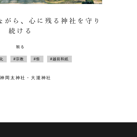
ながら、心に残る神社を守り
続ける
観る
文化
#宗教
#祭
#越前和紙
祖神岡太神社・大瀧神社