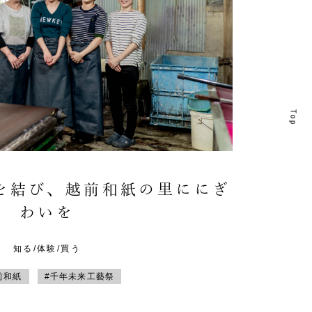
T
T
を結び、越前和紙の里ににぎ
わいを
知る/体験/買う
前和紙
#千年未来工藝祭