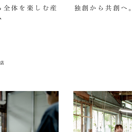
ち全体を楽しむ産
独創から共創へ
ム
店