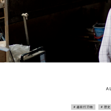
A
# 越前打刃物
# 歴史