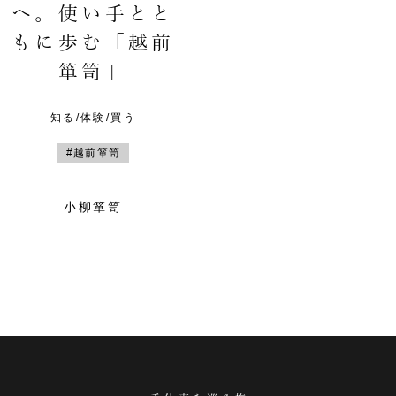
へ。使い手とと
もに歩む「越前
箪笥」
知る/体験/買う
#越前箪笥
小柳箪笥