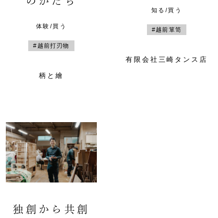
のかたち
知る/買う
体験/買う
#越前箪笥
#越前打刃物
有限会社三崎タンス店
柄と繪
独創から共創