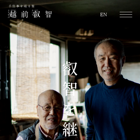
越前叡智
EN