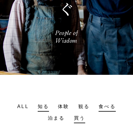
ALL
知る
体験
観る
食べる
泊まる
買う