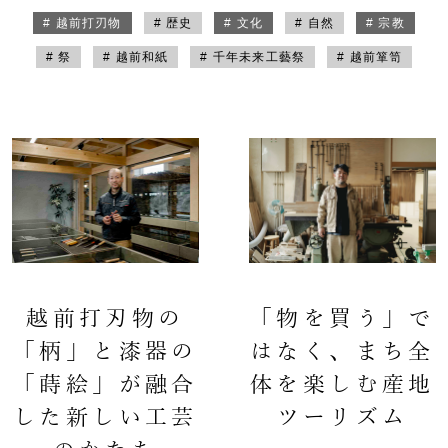
# 越前打刃物
# 歴史
# 文化
# 自然
# 宗教
# 祭
# 越前和紙
# 千年未来工藝祭
# 越前箪笥
越前打刃物の
「物を買う」で
「柄」と漆器の
はなく、まち全
「蒔絵」が融合
体を楽しむ産地
した新しい工芸
ツーリズム