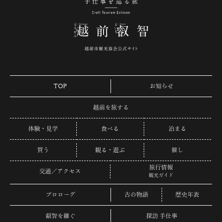
手仕事を巡る旅 越
TOP
お知らせ
越前を旅する
体験・見学
食べる
泊まる
買う
観る・遊ぶ
催し
旅行情報
交通／アクセス
観光ガイド
プロローグ
古の物語
歴史年表
叡智を継ぐ
探訪 手仕事