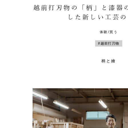
越前打刃物の「柄」と漆器
した新しい工芸の
体験/買う
#越前打刃物
柄と繪