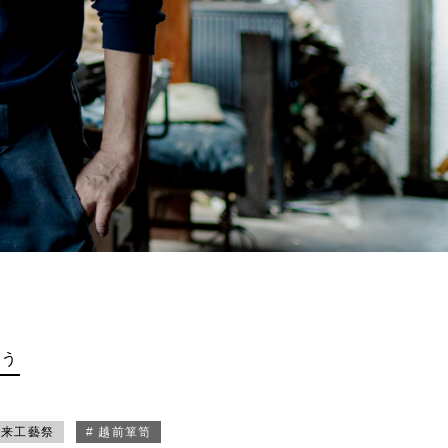
買う
未来工藝祭
# 越前箪笥