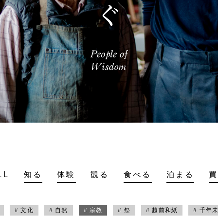
LL
知る
体験
観る
食べる
泊まる
# 文化
# 自然
# 宗教
# 祭
# 越前和紙
# 千年