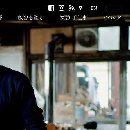
facebook
instagram
RSS
ア
EN
ク
語
叡智を継ぐ
探訪 手仕事
MOVIE
セ
ス