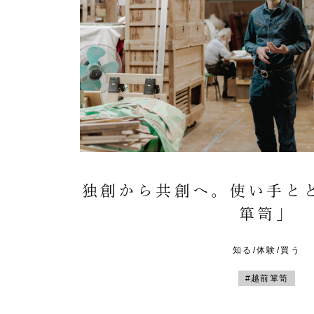
独創から共創へ。使い手と
箪笥」
知る/体験/買う
#越前箪笥