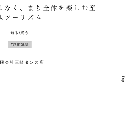
はなく、まち全体を楽しむ産
地ツーリズム
知る/買う
#越前箪笥
有限会社三崎タンス店
T
T