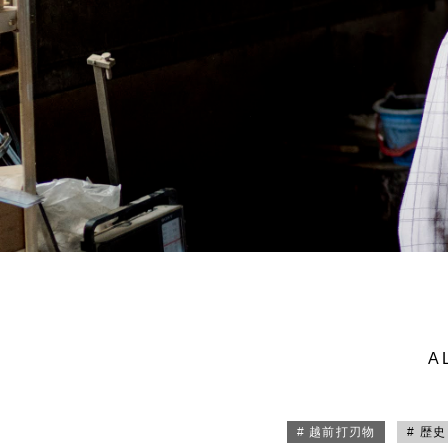
A
# 越前打刃物
# 歴史