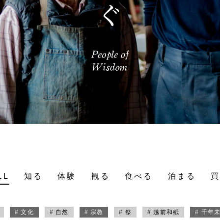
LL
知る
体験
観る
食べる
泊まる
# 文化
# 自然
# 宗教
# 祭
# 越前和紙
# 千年