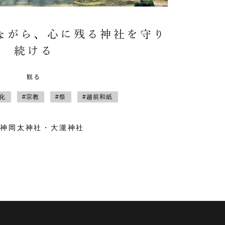
ながら、心に残る神社を守り
続ける
観る
文化
#宗教
#祭
#越前和紙
祖神岡太神社・大瀧神社