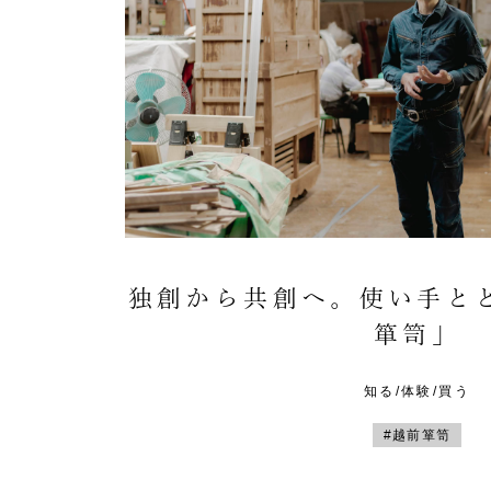
独創から共創へ。使い手と
箪笥」
知る/体験/買う
#越前箪笥