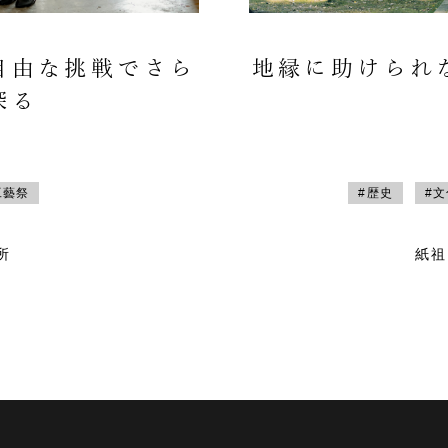
自由な挑戦でさら
地縁に助けられ
探る
工藝祭
#歴史
#
所
紙