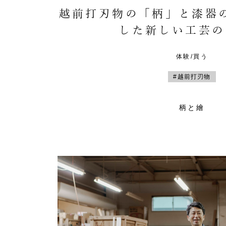
越前打刃物の「柄」と漆器
した新しい工芸の
体験/買う
#越前打刃物
柄と繪