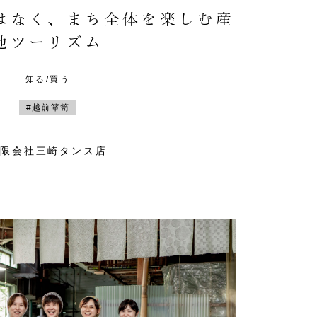
はなく、まち全体を楽しむ産
地ツーリズム
知る/買う
#越前箪笥
有限会社三崎タンス店