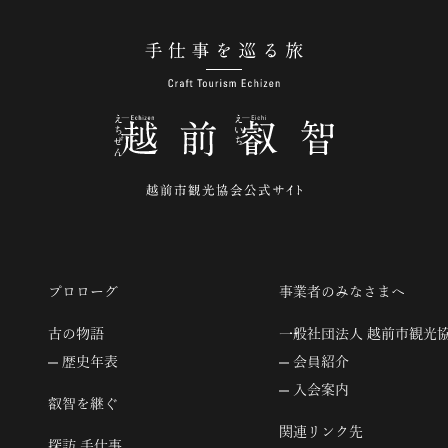
手仕事を巡る旅
プロローグ
事業者のみなさまへ
古の物語
一般社団法人 越前市観光
歴史年表
会員紹介
入会案内
叡智を継ぐ
関連リンク先
探訪 手仕事