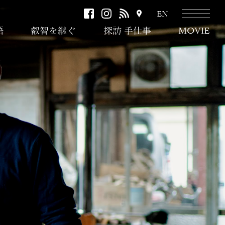
facebook
instagram
RSS
ア
EN
ク
語
叡智を継ぐ
探訪 手仕事
MOVIE
セ
ス