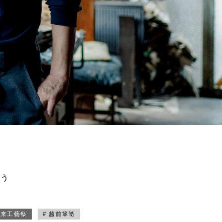
買う
未来工藝祭
# 越前箪笥