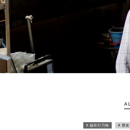
A
# 越前打刃物
# 歴史