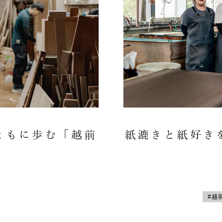
ともに歩む「越前
紙漉きと紙好き
#越