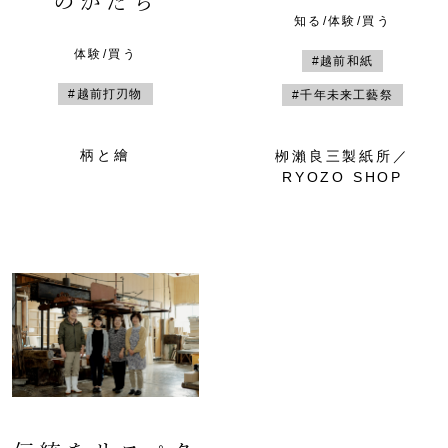
のかたち
知る/体験/買う
体験/買う
#越前和紙
#越前打刃物
#千年未来工藝祭
柄と繪
栁瀨良三製紙所／
RYOZO SHOP