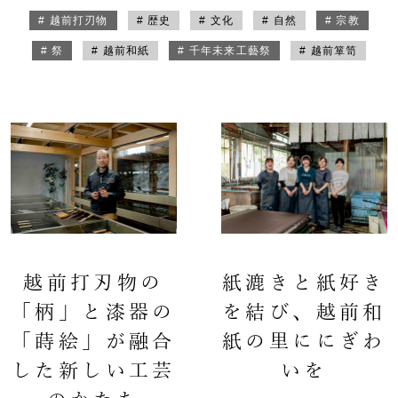
# 越前打刃物
# 歴史
# 文化
# 自然
# 宗教
# 祭
# 越前和紙
# 千年未来工藝祭
# 越前箪笥
越前打刃物の
紙漉きと紙好き
「柄」と漆器の
を結び、越前和
「蒔絵」が融合
紙の里ににぎわ
した新しい工芸
いを