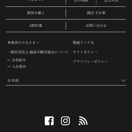
プロローグ
古の物語
歴史年表
叡智を継ぐ
探訪 手仕事
MOVIE
お問い合わせ
事業者のみなさまへ
関連リンク先
一般社団法人 越前市観光協会について
サイトポリシー
会員紹介
プライバシーポリシー
入会案内
facebook
instagram
RSS