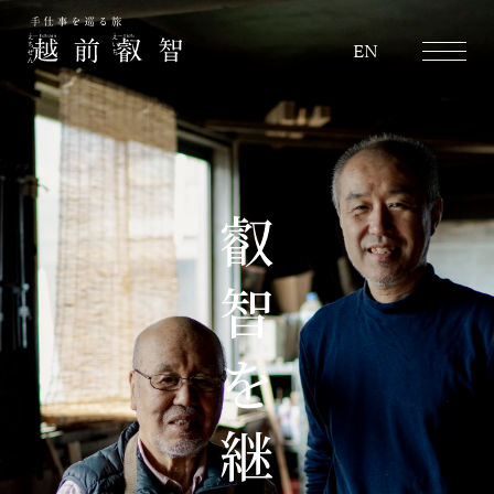
越前叡智
EN