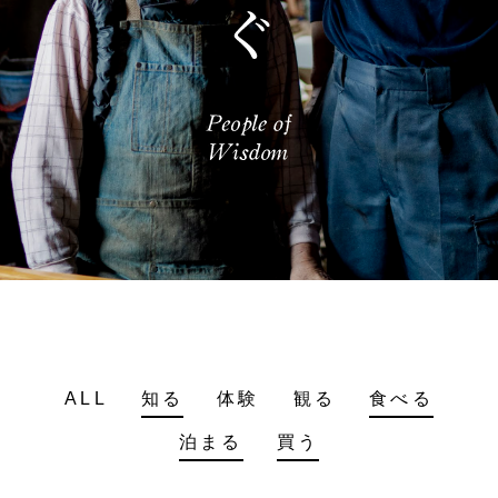
ALL
知る
体験
観る
食べる
泊まる
買う