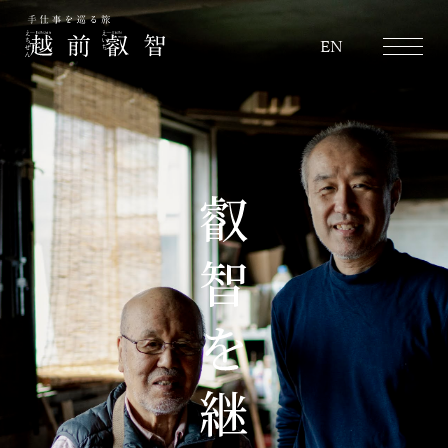
越前叡智
EN