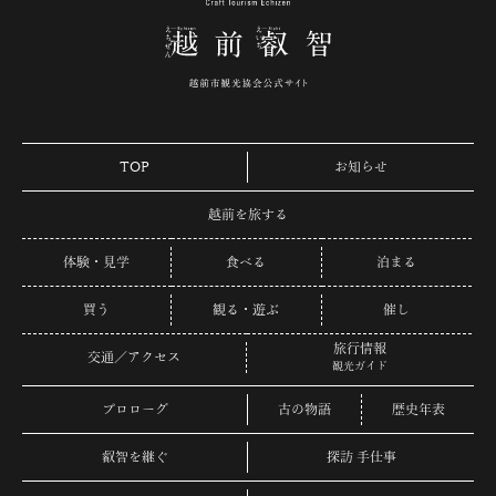
TOP
お知らせ
越前を旅する
体験・見学
食べる
泊まる
買う
観る・遊ぶ
催し
旅行情報
交通／アクセス
観光ガイド
プロローグ
古の物語
歴史年表
叡智を継ぐ
探訪 手仕事