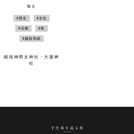
観る
#歴史
#文化
#宗教
#祭
#越前和紙
紙祖神岡太神社・大瀧神
社
手仕事を巡る旅 越