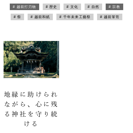
# 越前打刃物
# 歴史
# 文化
# 自然
# 宗教
# 祭
# 越前和紙
# 千年未来工藝祭
# 越前箪笥
地縁に助けられ
ながら、心に残
る神社を守り続
ける