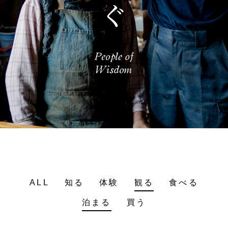
ALL
知る
体験
観る
食べる
泊まる
買う