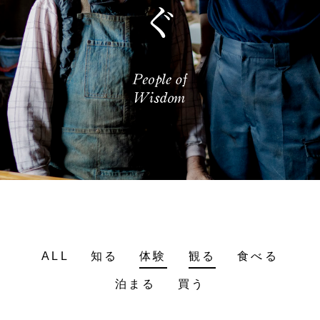
ALL
知る
体験
観る
食べる
泊まる
買う