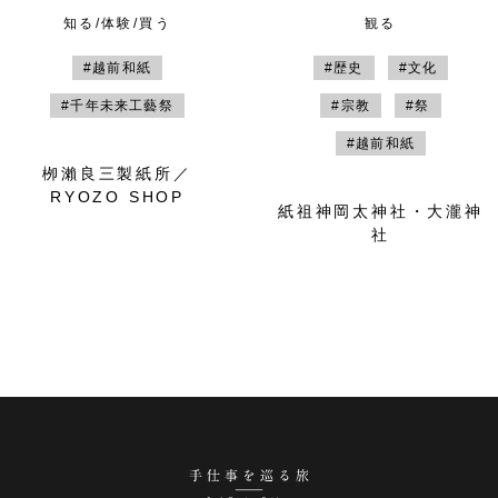
知る/体験/買う
観る
#越前和紙
#歴史
#文化
#千年未来工藝祭
#宗教
#祭
#越前和紙
栁瀨良三製紙所／
RYOZO SHOP
紙祖神岡太神社・大瀧神
社
手仕事を巡る旅 越