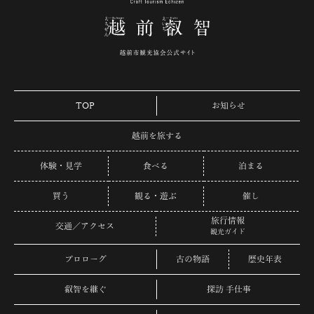
TOP
お知らせ
越前を旅する
体験・見学
食べる
泊まる
買う
観る・遊ぶ
催し
旅行情報
交通／アクセス
観光ガイド
プロローグ
古の物語
歴史年表
叡智を継ぐ
探訪 手仕事