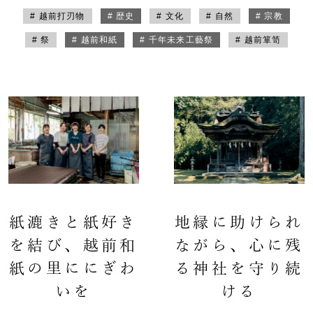
# 越前打刃物
# 歴史
# 文化
# 自然
# 宗教
# 祭
# 越前和紙
# 千年未来工藝祭
# 越前箪笥
紙漉きと紙好き
地縁に助けられ
を結び、越前和
ながら、心に残
紙の里ににぎわ
る神社を守り続
いを
ける