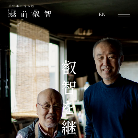
越前叡智
EN