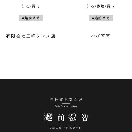
知る/買う
知る/体験/買う
#越前箪笥
#越前箪笥
有限会社三崎タンス店
小柳箪笥
手仕事を巡る旅 越