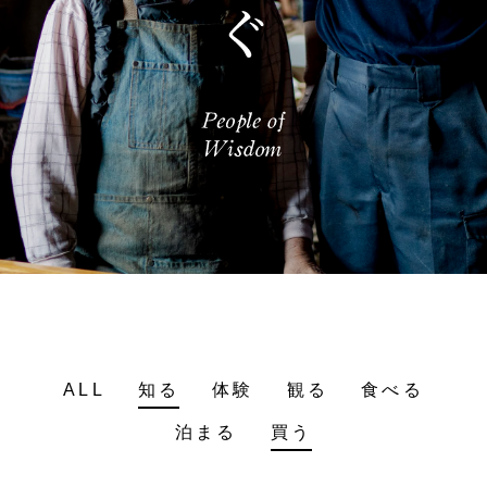
ALL
知る
体験
観る
食べる
泊まる
買う