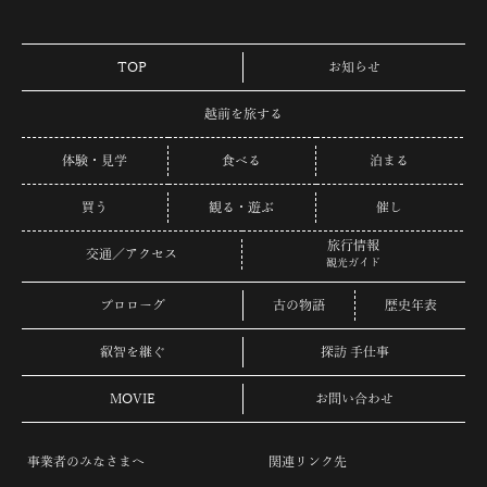
TOP
お知らせ
越前を旅する
体験・見学
食べる
泊まる
買う
観る・遊ぶ
催し
旅行情報
交通／アクセス
観光ガイド
プロローグ
古の物語
歴史年表
叡智を継ぐ
探訪 手仕事
MOVIE
お問い合わせ
事業者のみなさまへ
関連リンク先