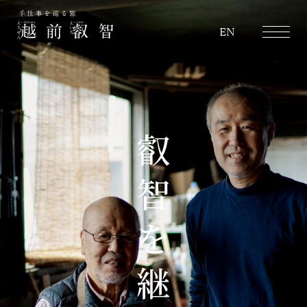
越前叡智
EN