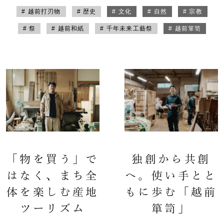
# 越前打刃物
# 歴史
# 文化
# 自然
# 宗教
# 祭
# 越前和紙
# 千年未来工藝祭
# 越前箪笥
「物を買う」で
独創から共創
はなく、まち全
へ。使い手とと
体を楽しむ産地
もに歩む「越前
ツーリズム
箪笥」