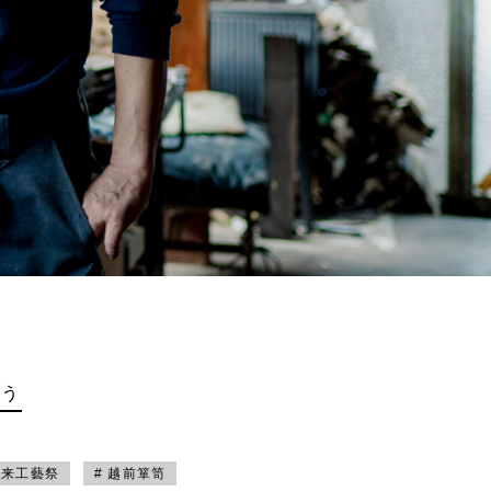
買う
未来工藝祭
# 越前箪笥