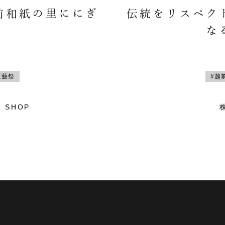
前和紙の里ににぎ
伝統をリスペク
な
工藝祭
#越
 SHOP