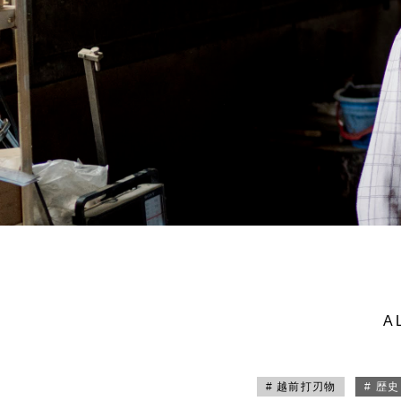
A
# 越前打刃物
# 歴史