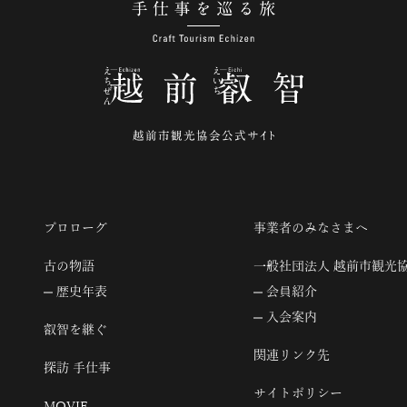
手仕事を巡る旅
プロローグ
事業者のみなさまへ
古の物語
一般社団法人 越前市観光
歴史年表
会員紹介
入会案内
叡智を継ぐ
関連リンク先
探訪 手仕事
サイトポリシー
MOVIE