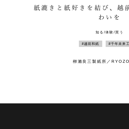
紙漉きと紙好きを結び、越
わいを
知る/体験/買う
#越前和紙
#千年未来
栁瀨良三製紙所／RYOZO