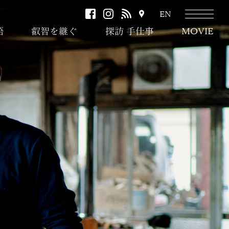
facebook
instagram
RSS
ア
EN
ク
語
叡智を継ぐ
探訪 手仕事
MOVIE
セ
ス