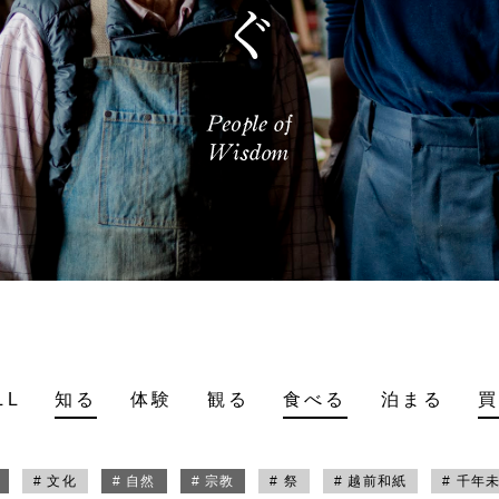
LL
知る
体験
観る
食べる
泊まる
# 文化
# 自然
# 宗教
# 祭
# 越前和紙
# 千年