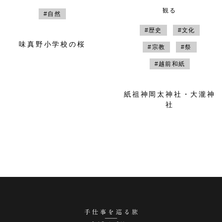
観る
#自然
#歴史
#文化
味真野小学校の桜
#宗教
#祭
#越前和紙
紙祖神岡太神社・大瀧神
社
手仕事を巡る旅 越