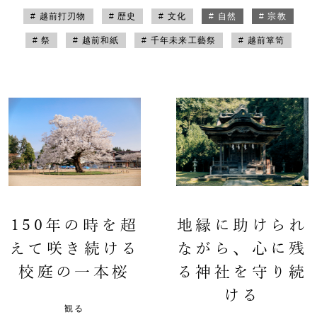
# 越前打刃物
# 歴史
# 文化
# 自然
# 宗教
# 祭
# 越前和紙
# 千年未来工藝祭
# 越前箪笥
150年の時を超
地縁に助けられ
えて咲き続ける
ながら、心に残
校庭の一本桜
る神社を守り続
ける
観る