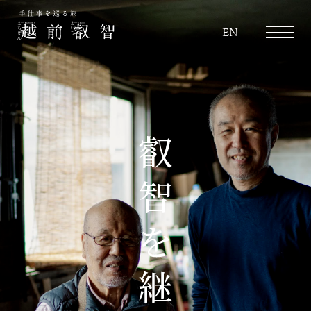
越前叡智
EN