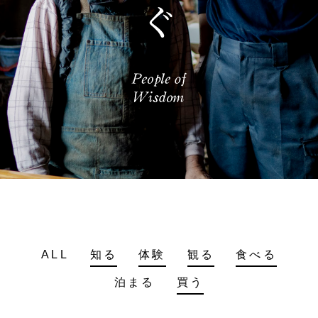
ALL
知る
体験
観る
食べる
泊まる
買う