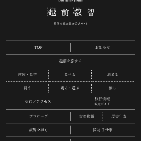
TOP
お知らせ
越前を旅する
体験・見学
食べる
泊まる
買う
観る・遊ぶ
催し
旅行情報
交通／アクセス
観光ガイド
プロローグ
古の物語
歴史年表
叡智を継ぐ
探訪 手仕事