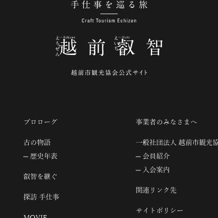
手仕事を巡る旅
プロローグ
事業者のみなさまへ
古の物語
一般社団法人 越前市観光
歴史年表
会員紹介
入会案内
叡智を継ぐ
関連リンク先
探訪 手仕事
サイトポリシー
MOVIE