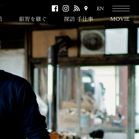
facebook
instagram
RSS
ア
EN
ク
語
叡智を継ぐ
探訪 手仕事
MOVIE
セ
ス