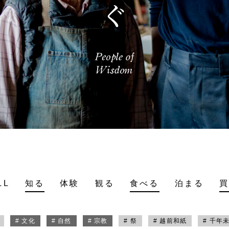
LL
知る
体験
観る
食べる
泊まる
# 文化
# 自然
# 宗教
# 祭
# 越前和紙
# 千年