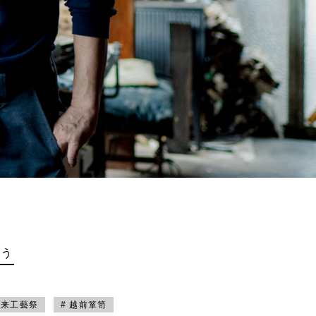
買う
未来工藝祭
# 越前箪笥