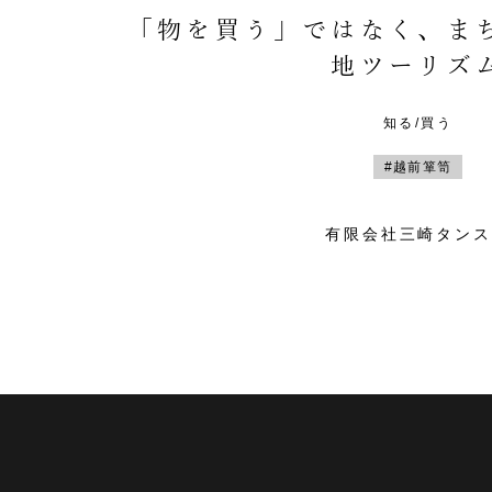
「物を買う」ではなく、ま
地ツーリズ
知る/買う
#越前箪笥
有限会社三崎タンス