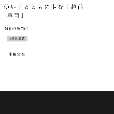
。使い手とともに歩む「越前
箪笥」
知る/体験/買う
#越前箪笥
小柳箪笥