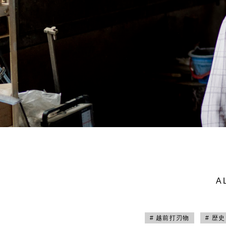
A
# 越前打刃物
# 歴史