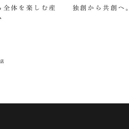
ち全体を楽しむ産
独創から共創へ
ム
店