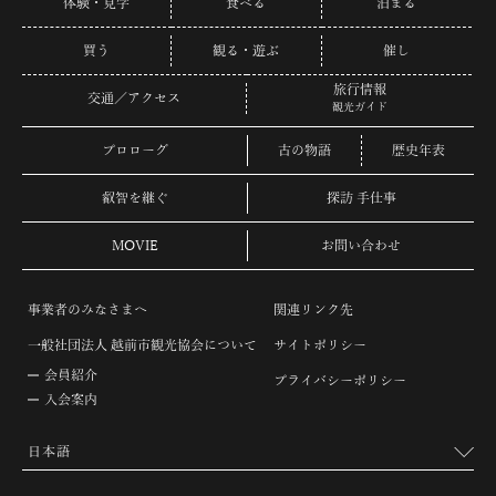
体験・見学
食べる
泊まる
買う
観る・遊ぶ
催し
旅行情報
交通／アクセス
観光ガイド
プロローグ
古の物語
歴史年表
叡智を継ぐ
探訪 手仕事
MOVIE
お問い合わせ
事業者のみなさまへ
関連リンク先
一般社団法人 越前市観光協会について
サイトポリシー
会員紹介
プライバシーポリシー
入会案内