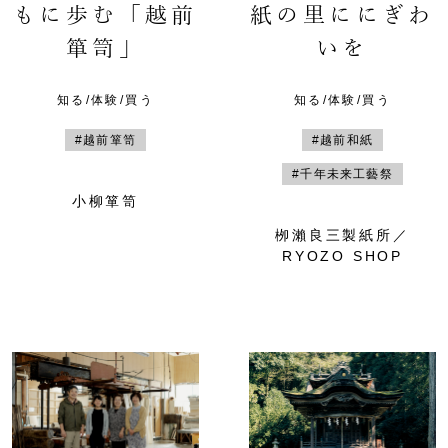
もに歩む「越前
紙の里ににぎわ
箪笥」
いを
知る/体験/買う
知る/体験/買う
#越前箪笥
#越前和紙
#千年未来工藝祭
小柳箪笥
栁瀨良三製紙所／
RYOZO SHOP