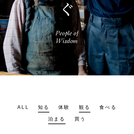
ALL
知る
体験
観る
食べる
泊まる
買う