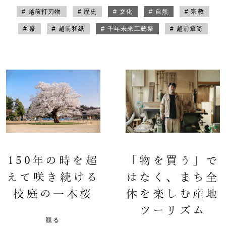
# 越前打刃物
# 歴史
# 文化
# 自然
# 宗教
# 祭
# 越前和紙
# 千年未来工藝祭
# 越前箪笥
150年の時を超
「物を買う」で
えて咲き続ける
はなく、まち全
校庭の一本桜
体を楽しむ産地
ツーリズム
観る