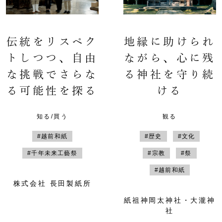
伝統をリスペク
地縁に助けられ
トしつつ、自由
ながら、心に残
な挑戦でさらな
る神社を守り続
る可能性を探る
ける
知る/買う
観る
#越前和紙
#歴史
#文化
#千年未来工藝祭
#宗教
#祭
#越前和紙
株式会社 長田製紙所
紙祖神岡太神社・大瀧神
社