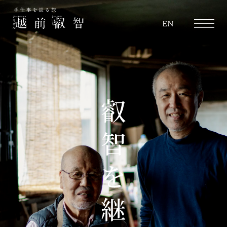
越前叡智
EN