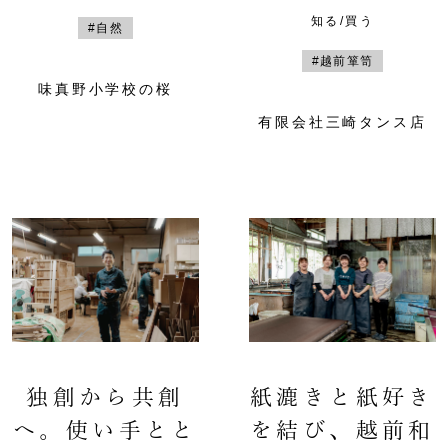
知る/買う
#自然
#越前箪笥
味真野小学校の桜
有限会社三崎タンス店
独創から共創
紙漉きと紙好き
へ。使い手とと
を結び、越前和