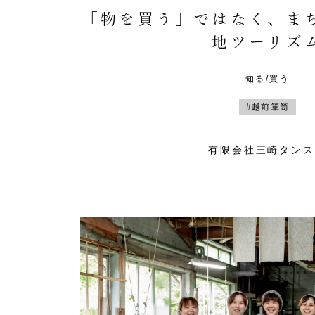
「物を買う」ではなく、ま
地ツーリズ
知る/買う
#越前箪笥
有限会社三崎タンス