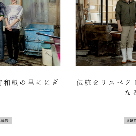
前和紙の里ににぎ
伝統をリスペク
な
工藝祭
#越