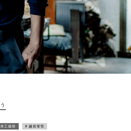
買う
未来工藝祭
# 越前箪笥