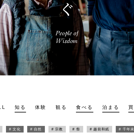
LL
知る
体験
観る
食べる
泊まる
# 文化
# 自然
# 宗教
# 祭
# 越前和紙
# 千年