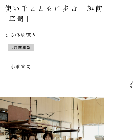
。使い手とともに歩む「越前
箪笥」
知る/体験/買う
#越前箪笥
小柳箪笥
T
T