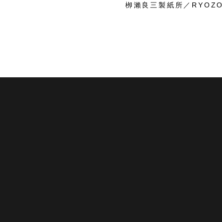
栁瀨良三製紙所／RYOZO