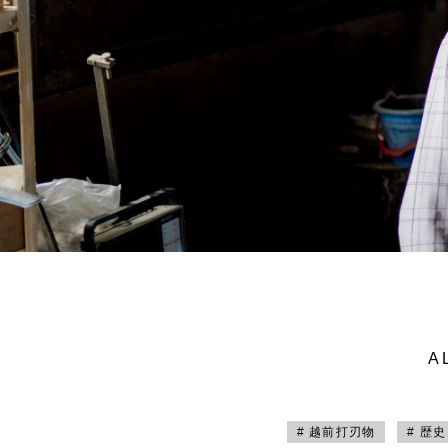
A
# 越前打刃物
# 歴史