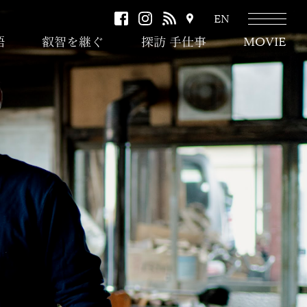
facebook
instagram
RSS
ア
EN
ク
語
叡智を継ぐ
探訪 手仕事
MOVIE
セ
ス