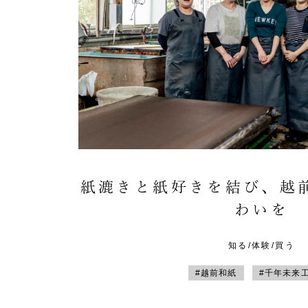
紙漉きと紙好きを結び、越
わいを
知る/体験/買う
#越前和紙
#千年未来