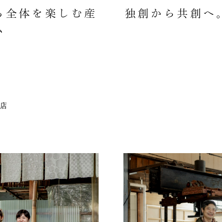
ち全体を楽しむ産
独創から共創へ
ム
店