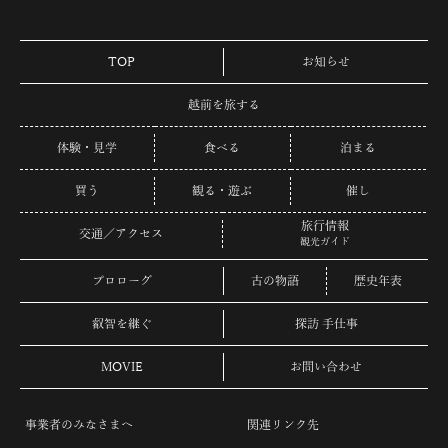
TOP
お知らせ
越前を旅する
体験・見学
食べる
泊まる
買う
観る・遊ぶ
催し
旅行情報
交通／アクセス
観光ガイド
プロローグ
古の物語
歴史年表
叡智を継ぐ
探訪 手仕事
MOVIE
お問い合わせ
事業者のみなさまへ
関連リンク先