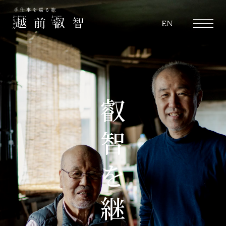
越前叡智
EN