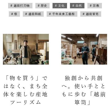
# 越前打刃物
# 歴史
# 文化
# 自然
# 宗教
# 祭
# 越前和紙
# 千年未来工藝祭
# 越前箪笥
「物を買う」で
独創から共創
はなく、まち全
へ。使い手とと
体を楽しむ産地
もに歩む「越前
ツーリズム
箪笥」