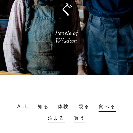
ALL
知る
体験
観る
食べる
泊まる
買う