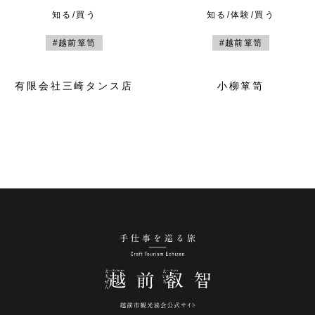
知る/買う
知る/体験/買う
#越前箪笥
#越前箪笥
有限会社三崎タンス店
小柳箪笥
手仕事を巡る旅 越