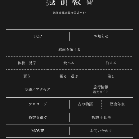
TOP
お知らせ
越前を旅する
体験・見学
食べる
泊まる
買う
観る・遊ぶ
催し
旅行情報
交通／アクセス
観光ガイド
プロローグ
古の物語
歴史年表
叡智を継ぐ
探訪 手仕事
MOVIE
お問い合わせ