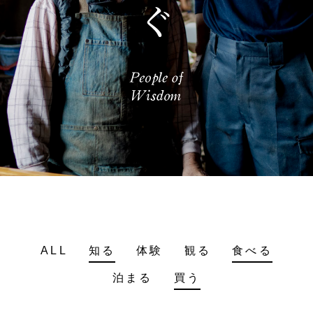
ALL
知る
体験
観る
食べる
泊まる
買う