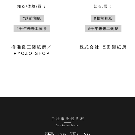
知る/体験/買う
知る/買う
#越前和紙
#越前和紙
#千年未来工藝祭
#千年未来工藝祭
栁瀨良三製紙所／
株式会社 長田製紙所
RYOZO SHOP
手仕事を巡る旅 越