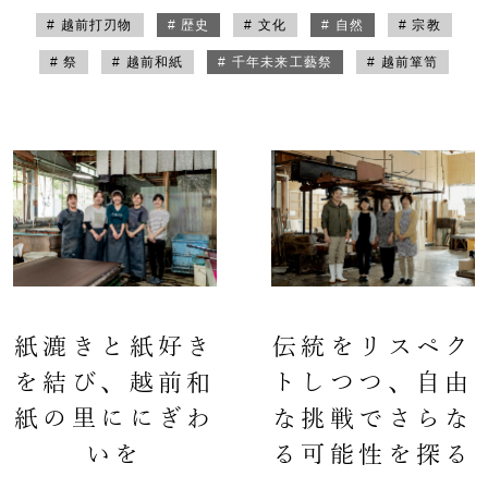
# 越前打刃物
# 歴史
# 文化
# 自然
# 宗教
# 祭
# 越前和紙
# 千年未来工藝祭
# 越前箪笥
紙漉きと紙好き
伝統をリスペク
を結び、越前和
トしつつ、自由
紙の里ににぎわ
な挑戦でさらな
いを
る可能性を探る