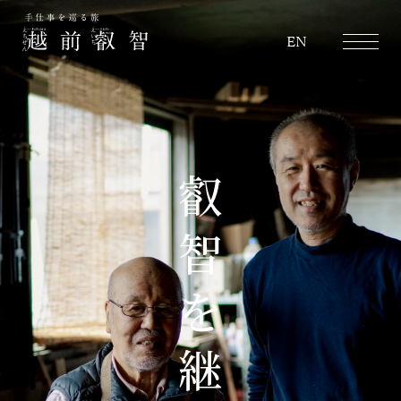
越前叡智
EN