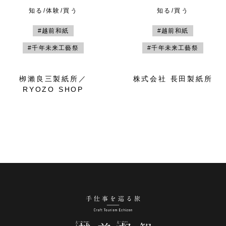
知る/体験/買う
知る/買う
#越前和紙
#越前和紙
#千年未来工藝祭
#千年未来工藝祭
栁瀨良三製紙所／
株式会社 長田製紙所
RYOZO SHOP
手仕事を巡る旅 越