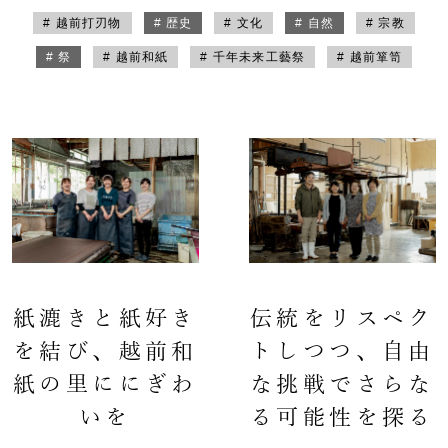
# 越前打刃物
# 歴史
# 文化
# 自然
# 宗教
# 祭
# 越前和紙
# 千年未来工藝祭
# 越前箪笥
紙漉きと紙好き
伝統をリスペク
を結び、越前和
トしつつ、自由
紙の里ににぎわ
な挑戦でさらな
いを
る可能性を探る