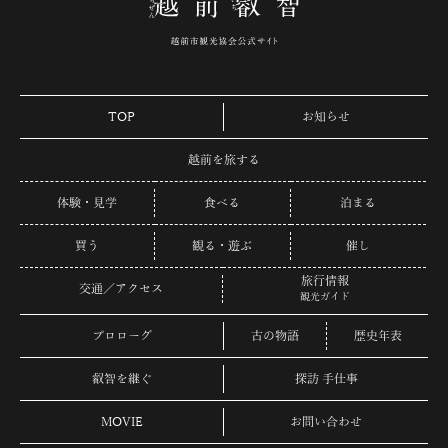
TOP
お知らせ
越前を旅する
体験・見学
食べる
泊まる
買う
観る・遊ぶ
催し
旅行情報
交通／アクセス
観光ガイド
プロローグ
古の物語
歴史年表
叡智を継ぐ
探訪 手仕事
MOVIE
お問い合わせ