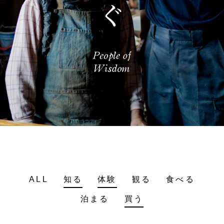
ALL
知る
体験
観る
食べる
泊まる
買う