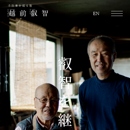
越前叡智
EN