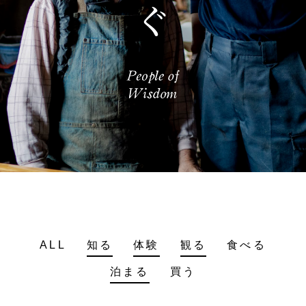
ALL
知る
体験
観る
食べる
泊まる
買う