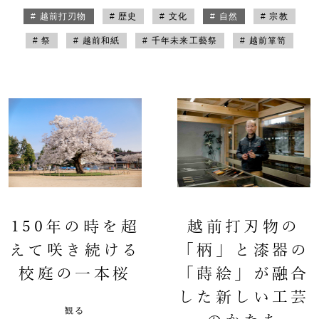
# 越前打刃物
# 歴史
# 文化
# 自然
# 宗教
# 祭
# 越前和紙
# 千年未来工藝祭
# 越前箪笥
150年の時を超
越前打刃物の
えて咲き続ける
「柄」と漆器の
校庭の一本桜
「蒔絵」が融合
した新しい工芸
観る