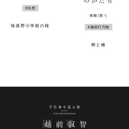
のかたち
#自然
体験/買う
味真野小学校の桜
#越前打刃物
柄と繪
手仕事を巡る旅 越