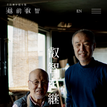
越前叡智
EN