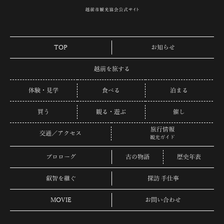
TOP
お知らせ
越前を旅する
体験・見学
食べる
泊まる
買う
観る・遊ぶ
催し
旅行情報
交通／アクセス
観光ガイド
プロローグ
古の物語
歴史年表
叡智を継ぐ
探訪 手仕事
MOVIE
お問い合わせ