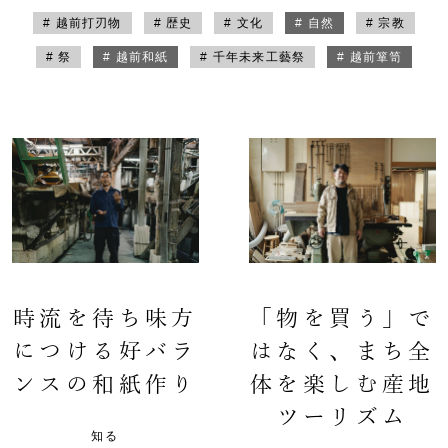
# 越前打刃物
# 歴史
# 文化
# 自然
# 宗教
# 祭
# 越前和紙
# 千年未来工藝祭
# 越前箪笥
時流を待ち味方
「物を買う」で
につける好バラ
はなく、まち全
ンスの和紙作り
体を楽しむ産地
ツーリズム
知る