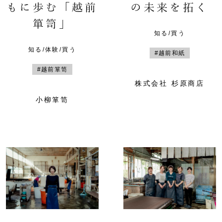
もに歩む「越前
の未来を拓く
箪笥」
知る/買う
知る/体験/買う
#越前和紙
#越前箪笥
株式会社 杉原商店
小柳箪笥