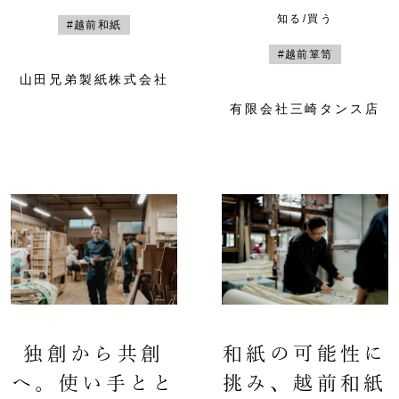
知る/買う
#越前和紙
#越前箪笥
山田兄弟製紙株式会社
有限会社三崎タンス店
独創から共創
和紙の可能性に
へ。使い手とと
挑み、越前和紙