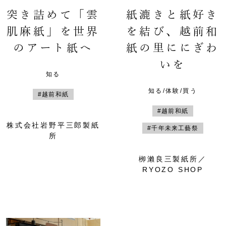
突き詰めて「雲
紙漉きと紙好き
肌麻紙」を世界
を結び、越前和
のアート紙へ
紙の里ににぎわ
いを
知る
知る/体験/買う
#越前和紙
#越前和紙
株式会社岩野平三郎製紙
#千年未来工藝祭
所
栁瀨良三製紙所／
RYOZO SHOP