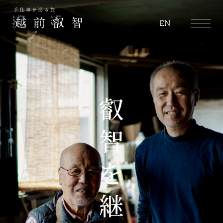
越前叡智
EN