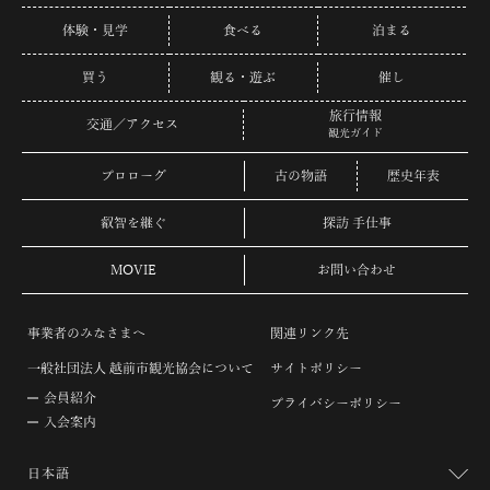
体験・見学
食べる
泊まる
買う
観る・遊ぶ
催し
旅行情報
交通／アクセス
観光ガイド
プロローグ
古の物語
歴史年表
叡智を継ぐ
探訪 手仕事
MOVIE
お問い合わせ
事業者のみなさまへ
関連リンク先
一般社団法人 越前市観光協会について
サイトポリシー
会員紹介
プライバシーポリシー
入会案内