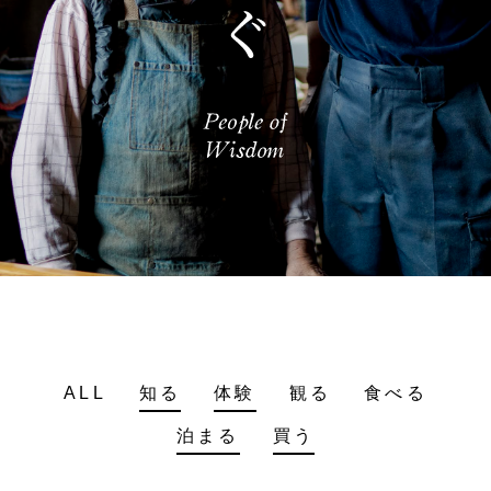
ALL
知る
体験
観る
食べる
泊まる
買う