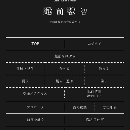
TOP
お知らせ
越前を旅する
体験・見学
食べる
泊まる
買う
観る・遊ぶ
催し
旅行情報
交通／アクセス
観光ガイド
プロローグ
古の物語
歴史年表
叡智を継ぐ
探訪 手仕事