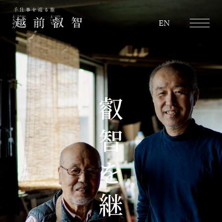
越前叡智
EN