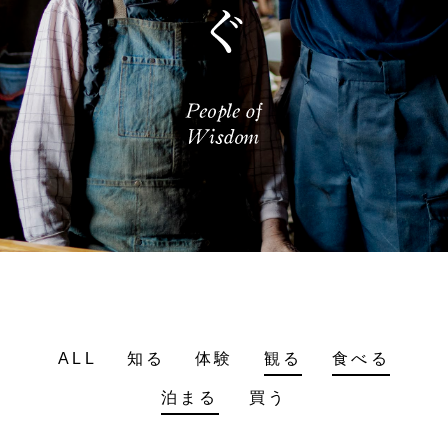
ALL
知る
体験
観る
食べる
泊まる
買う