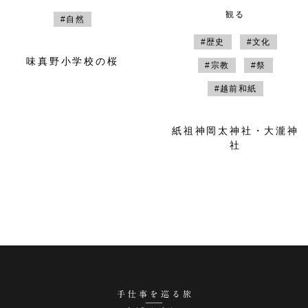
観る
#自然
#歴史
#文化
味真野小学校の桜
#宗教
#祭
#越前和紙
紙祖神岡太神社・大瀧神
社
手仕事を巡る旅 越