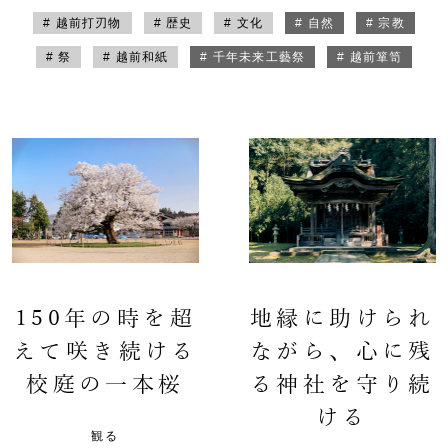
# 越前打刃物
# 歴史
# 文化
# 自然
# 宗教
# 祭
# 越前和紙
# 千年未来工藝祭
# 越前箪笥
150年の時を超
地縁に助けられ
えて咲き続ける
ながら、心に残
校庭の一本桜
る神社を守り続
ける
観る