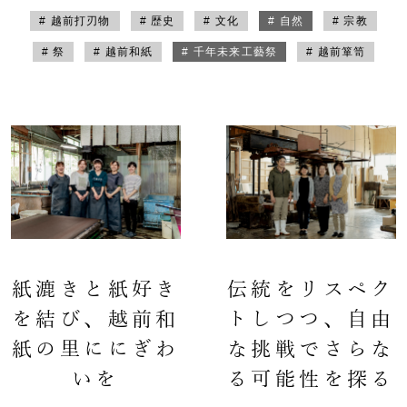
# 越前打刃物
# 歴史
# 文化
# 自然
# 宗教
# 祭
# 越前和紙
# 千年未来工藝祭
# 越前箪笥
紙漉きと紙好き
伝統をリスペク
を結び、越前和
トしつつ、自由
紙の里ににぎわ
な挑戦でさらな
いを
る可能性を探る