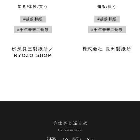
知る/体験/買う
知る/買う
#越前和紙
#越前和紙
#千年未来工藝祭
#千年未来工藝祭
栁瀨良三製紙所／
株式会社 長田製紙所
RYOZO SHOP
手仕事を巡る旅 越