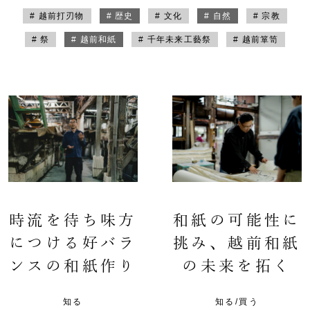
# 越前打刃物
# 歴史
# 文化
# 自然
# 宗教
# 祭
# 越前和紙
# 千年未来工藝祭
# 越前箪笥
時流を待ち味方
和紙の可能性に
につける好バラ
挑み、越前和紙
ンスの和紙作り
の未来を拓く
知る
知る/買う