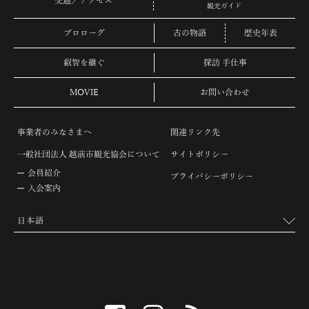
交通／アクセス
観光ガイド
プロローグ
古の物語
歴史年表
叡智を継ぐ
探訪 手仕事
MOVIE
お問い合わせ
事業者のみなさまへ
関連リンク先
一般社団法人 越前市観光協会について
サイトポリシー
会員紹介
プライバシーポリシー
入会案内
facebook
instagram
RSS