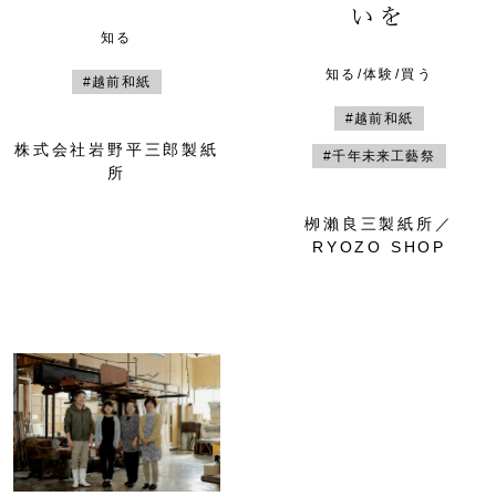
いを
知る
知る/体験/買う
#越前和紙
#越前和紙
株式会社岩野平三郎製紙
#千年未来工藝祭
所
栁瀨良三製紙所／
RYOZO SHOP