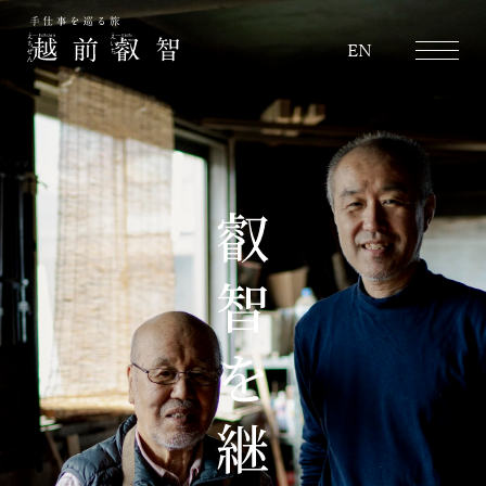
越前叡智
EN