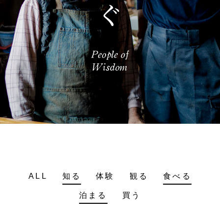
ALL
知る
体験
観る
食べる
泊まる
買う