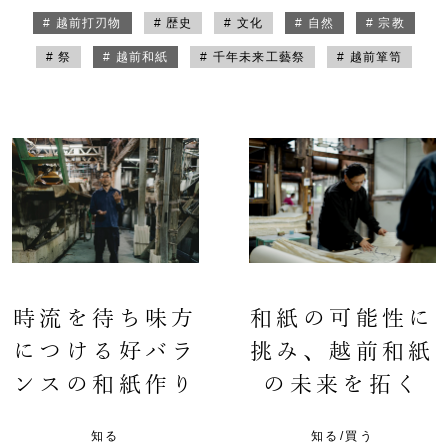
# 越前打刃物
# 歴史
# 文化
# 自然
# 宗教
# 祭
# 越前和紙
# 千年未来工藝祭
# 越前箪笥
時流を待ち味方
和紙の可能性に
につける好バラ
挑み、越前和紙
ンスの和紙作り
の未来を拓く
知る
知る/買う