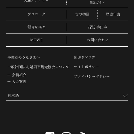
交通／アクセス
観光ガイド
プロローグ
古の物語
歴史年表
叡智を継ぐ
探訪 手仕事
MOVIE
お問い合わせ
事業者のみなさまへ
関連リンク先
一般社団法人 越前市観光協会について
サイトポリシー
会員紹介
プライバシーポリシー
入会案内
facebook
instagram
RSS