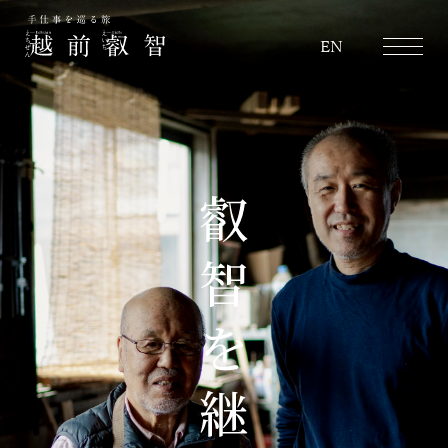
越前叡智
EN