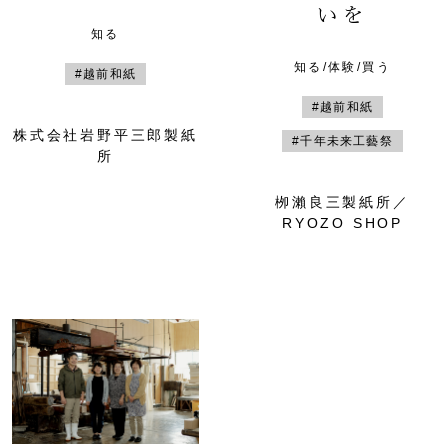
いを
知る
知る/体験/買う
#越前和紙
#越前和紙
株式会社岩野平三郎製紙
#千年未来工藝祭
所
栁瀨良三製紙所／
RYOZO SHOP