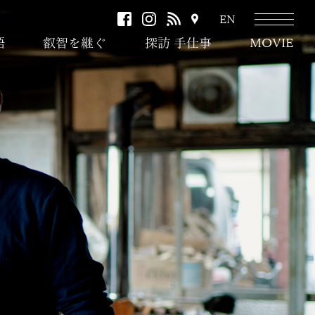
facebook
instagram
RSS
ア
EN
ク
語
叡智を継ぐ
探訪 手仕事
MOVIE
セ
ス