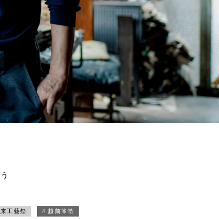
買う
未来工藝祭
# 越前箪笥