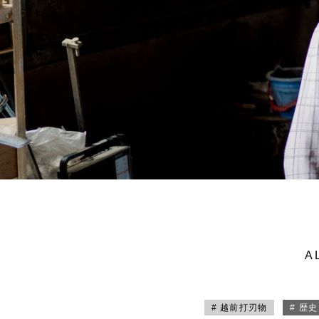
A
# 越前打刃物
# 歴史