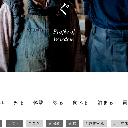
LL
知る
体験
観る
食べる
泊まる
# 文化
# 自然
# 宗教
# 祭
# 越前和紙
# 千年