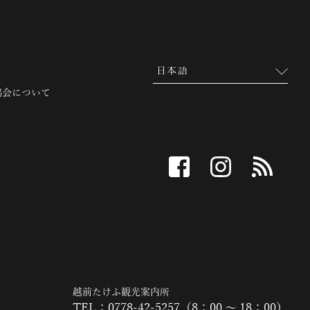
協会について
facebook
instagram
RSS
越前たけふ観光案内所
TEL：0778-42-5257（8：00 ～ 18：00）