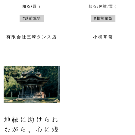
知る/買う
知る/体験/買う
#越前箪笥
#越前箪笥
有限会社三崎タンス店
小柳箪笥
地縁に助けられ
ながら、心に残