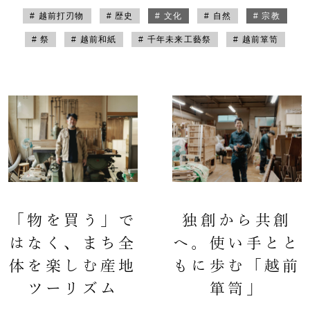
# 越前打刃物
# 歴史
# 文化
# 自然
# 宗教
# 祭
# 越前和紙
# 千年未来工藝祭
# 越前箪笥
「物を買う」で
独創から共創
はなく、まち全
へ。使い手とと
体を楽しむ産地
もに歩む「越前
ツーリズム
箪笥」