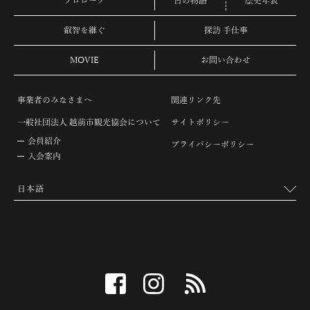
プロローグ
古の物語
歴史年表
叡智を継ぐ
探訪 手仕事
MOVIE
お問い合わせ
事業者のみなさまへ
関連リンク先
一般社団法人 越前市観光協会について
サイトポリシー
会員紹介
プライバシーポリシー
入会案内
facebook
instagram
RSS