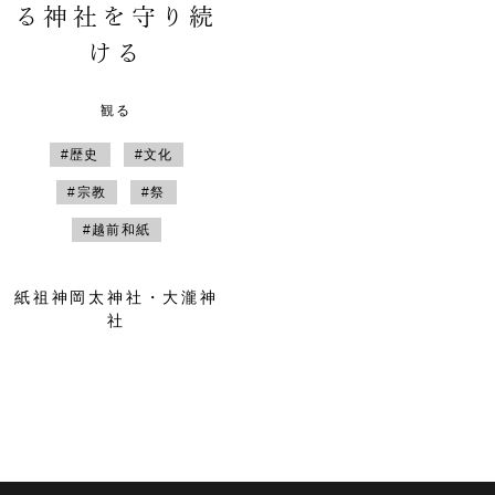
る神社を守り続
ける
観る
#歴史
#文化
#宗教
#祭
#越前和紙
紙祖神岡太神社・大瀧神
社