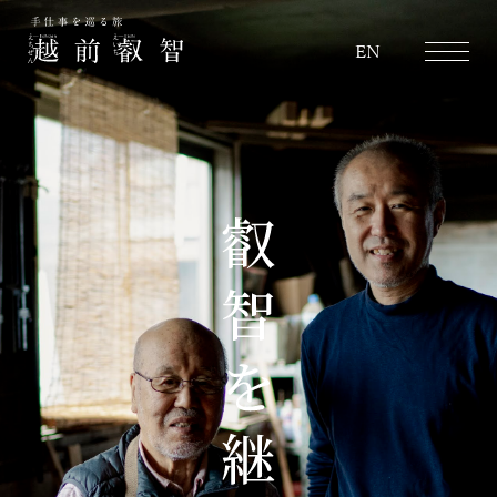
越前叡智
EN