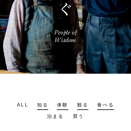
ALL
知る
体験
観る
食べる
泊まる
買う