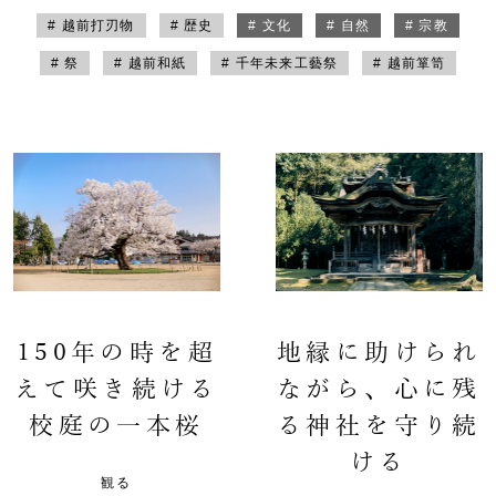
# 越前打刃物
# 歴史
# 文化
# 自然
# 宗教
# 祭
# 越前和紙
# 千年未来工藝祭
# 越前箪笥
150年の時を超
地縁に助けられ
えて咲き続ける
ながら、心に残
校庭の一本桜
る神社を守り続
ける
観る