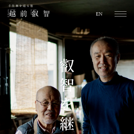
越前叡智
EN