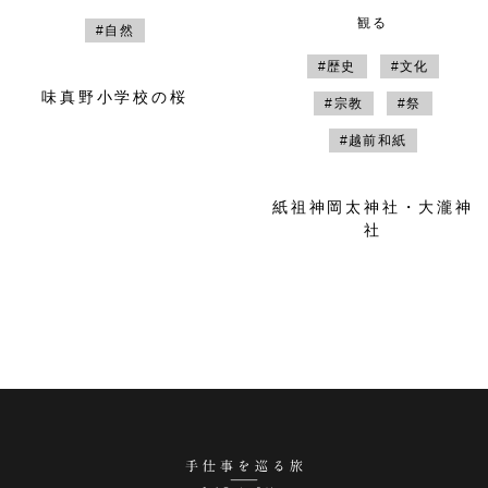
観る
#自然
#歴史
#文化
味真野小学校の桜
#宗教
#祭
#越前和紙
紙祖神岡太神社・大瀧神
社
手仕事を巡る旅 越