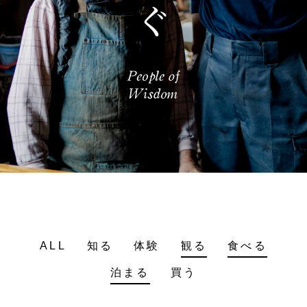
ALL
知る
体験
観る
食べる
泊まる
買う