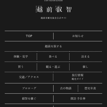
TOP
お知らせ
越前を旅する
体験・見学
食べる
泊まる
買う
観る・遊ぶ
催し
旅行情報
交通／アクセス
観光ガイド
プロローグ
古の物語
歴史年表
叡智を継ぐ
探訪 手仕事