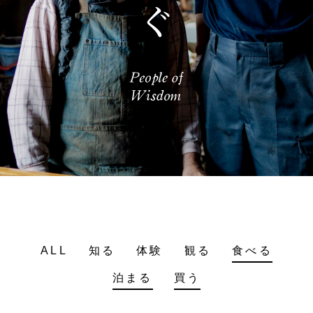
ALL
知る
体験
観る
食べる
泊まる
買う