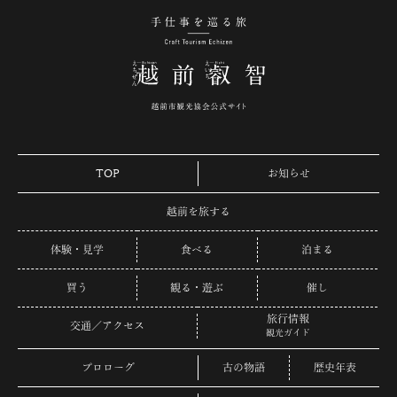
手仕事を巡る旅 越
TOP
お知らせ
越前を旅する
体験・見学
食べる
泊まる
買う
観る・遊ぶ
催し
旅行情報
交通／アクセス
観光ガイド
プロローグ
古の物語
歴史年表