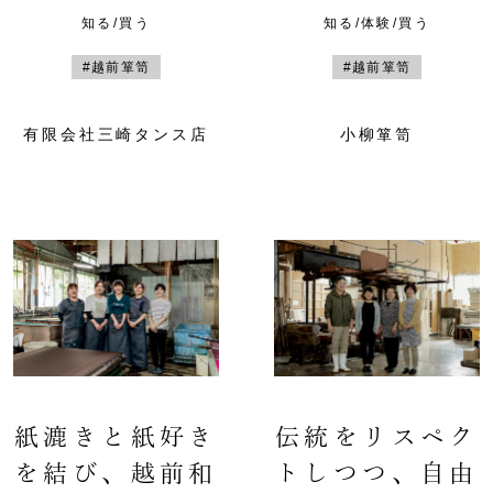
知る/買う
知る/体験/買う
#越前箪笥
#越前箪笥
有限会社三崎タンス店
小柳箪笥
紙漉きと紙好き
伝統をリスペク
を結び、越前和
トしつつ、自由