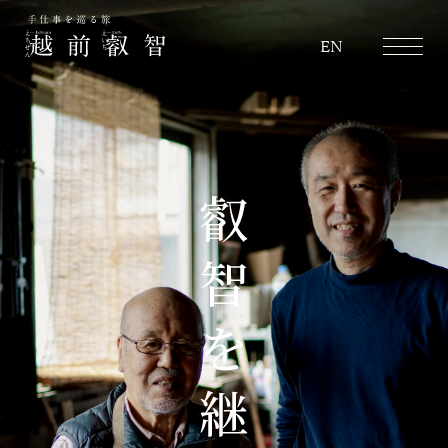
越前叡智
EN