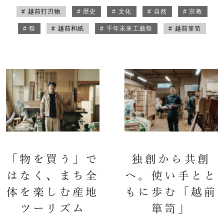
# 越前打刃物
# 歴史
# 文化
# 自然
# 宗教
# 祭
# 越前和紙
# 千年未来工藝祭
# 越前箪笥
「物を買う」で
独創から共創
はなく、まち全
へ。使い手とと
体を楽しむ産地
もに歩む「越前
ツーリズム
箪笥」