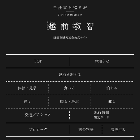
手仕事を巡る旅 越
TOP
お知らせ
越前を旅する
体験・見学
食べる
泊まる
買う
観る・遊ぶ
催し
旅行情報
交通／アクセス
観光ガイド
プロローグ
古の物語
歴史年表