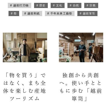
# 越前打刃物
# 歴史
# 文化
# 自然
# 宗教
# 祭
# 越前和紙
# 千年未来工藝祭
# 越前箪笥
「物を買う」で
独創から共創
はなく、まち全
へ。使い手とと
体を楽しむ産地
もに歩む「越前
ツーリズム
箪笥」