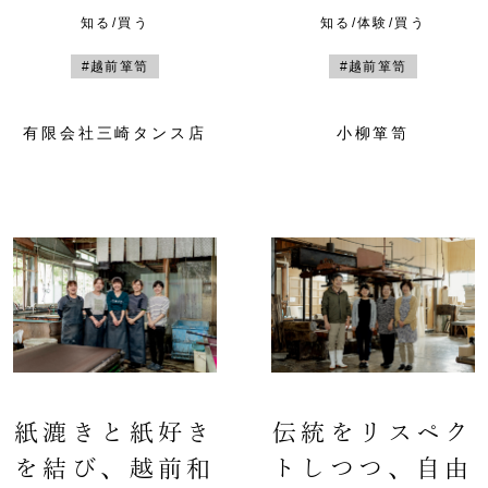
知る/買う
知る/体験/買う
#越前箪笥
#越前箪笥
有限会社三崎タンス店
小柳箪笥
紙漉きと紙好き
伝統をリスペク
を結び、越前和
トしつつ、自由