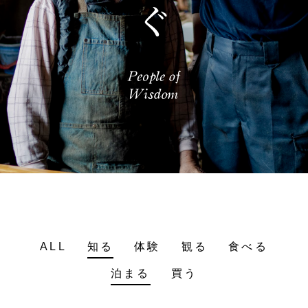
ALL
知る
体験
観る
食べる
泊まる
買う