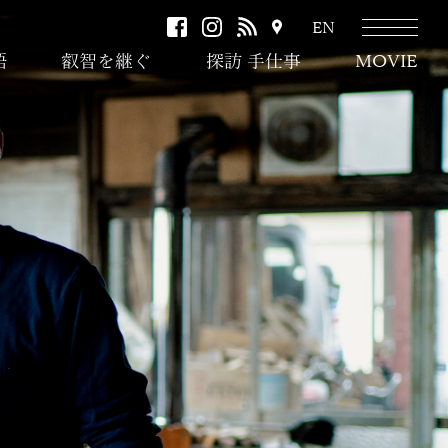
facebook
instagram
RSS
ア
EN
ク
語
叡智を継ぐ
探訪 手仕事
MOVIE
セ
ス