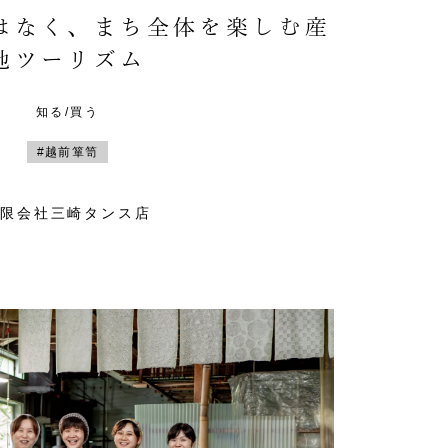
はなく、まち全体を楽しむ産
地ツーリズム
知る/買う
#越前箪笥
有限会社三崎タンス店