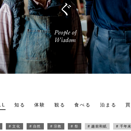
LL
知る
体験
観る
食べる
泊まる
# 文化
# 自然
# 宗教
# 祭
# 越前和紙
# 千年