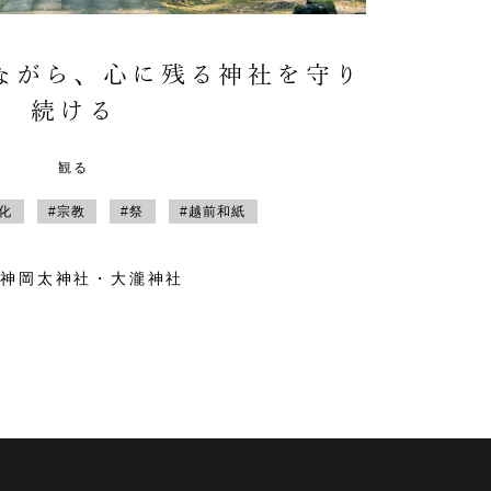
ながら、心に残る神社を守り
続ける
観る
文化
#宗教
#祭
#越前和紙
祖神岡太神社・大瀧神社