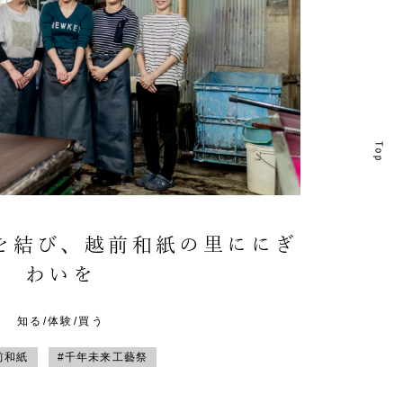
T
T
を結び、越前和紙の里ににぎ
わいを
知る/体験/買う
前和紙
#千年未来工藝祭