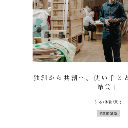
独創から共創へ。使い手と
箪笥」
知る/体験/買う
#越前箪笥