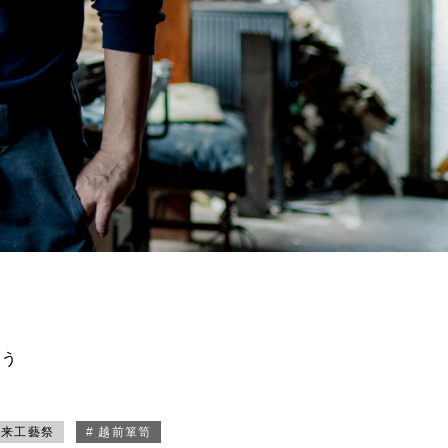
買う
未来工藝祭
# 越前箪笥