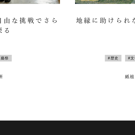
自由な挑戦でさら
地縁に助けられ
探る
工藝祭
#歴史
#
所
紙