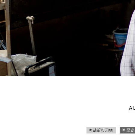
A
# 越前打刃物
# 歴史