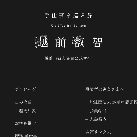
手仕事を巡る旅
プロローグ
事業者のみなさまへ
古の物語
一般社団法人 越前市観光
歴史年表
会員紹介
入会案内
叡智を継ぐ
関連リンク先
探訪 手仕事