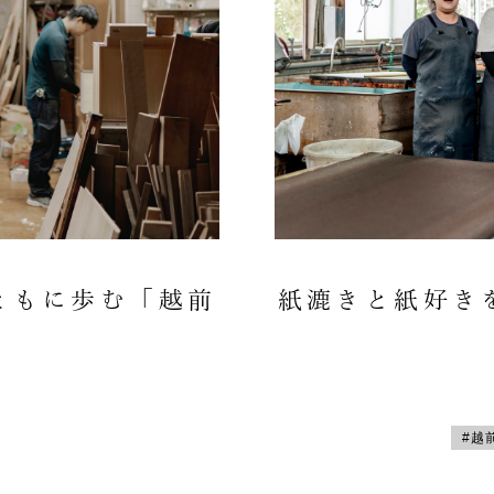
ともに歩む「越前
紙漉きと紙好き
#越