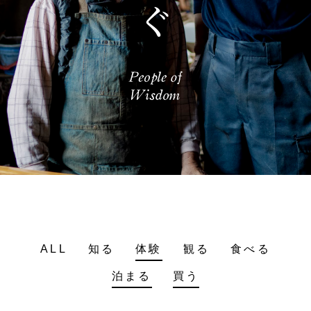
ALL
知る
体験
観る
食べる
泊まる
買う