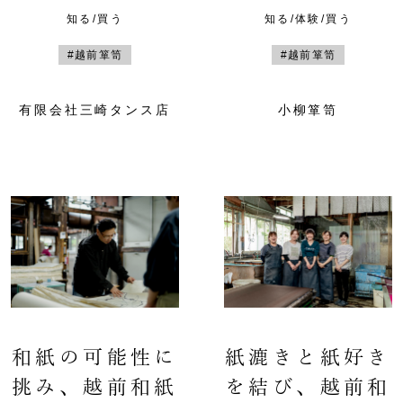
知る/買う
知る/体験/買う
#越前箪笥
#越前箪笥
有限会社三崎タンス店
小柳箪笥
和紙の可能性に
紙漉きと紙好き
挑み、越前和紙
を結び、越前和