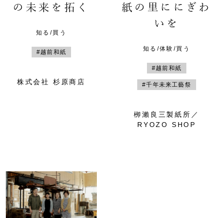
の未来を拓く
紙の里ににぎわ
いを
知る/買う
知る/体験/買う
#越前和紙
#越前和紙
株式会社 杉原商店
#千年未来工藝祭
栁瀨良三製紙所／
RYOZO SHOP