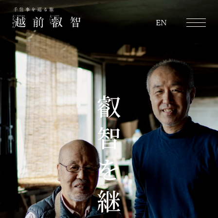
越前叡智
EN