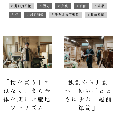
# 越前打刃物
# 歴史
# 文化
# 自然
# 宗教
# 祭
# 越前和紙
# 千年未来工藝祭
# 越前箪笥
「物を買う」で
独創から共創
はなく、まち全
へ。使い手とと
体を楽しむ産地
もに歩む「越前
ツーリズム
箪笥」