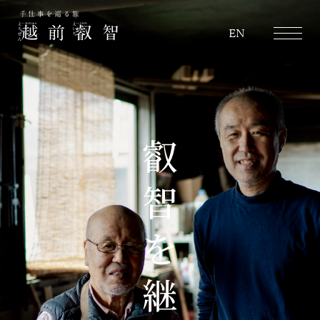
越前叡智
EN