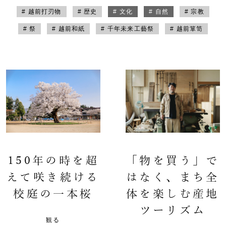
# 越前打刃物
# 歴史
# 文化
# 自然
# 宗教
# 祭
# 越前和紙
# 千年未来工藝祭
# 越前箪笥
150年の時を超
「物を買う」で
えて咲き続ける
はなく、まち全
校庭の一本桜
体を楽しむ産地
ツーリズム
観る