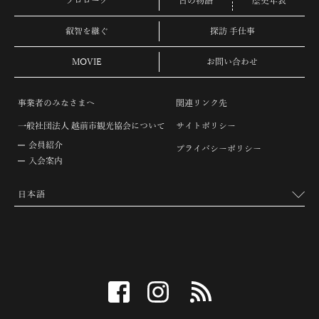
プロローグ
古の物語
歴史年表
叡智を継ぐ
探訪 手仕事
MOVIE
お問い合わせ
事業者のみなさまへ
関連リンク先
一般社団法人 越前市観光協会について
サイトポリシー
会員紹介
プライバシーポリシー
入会案内
facebook
instagram
RSS