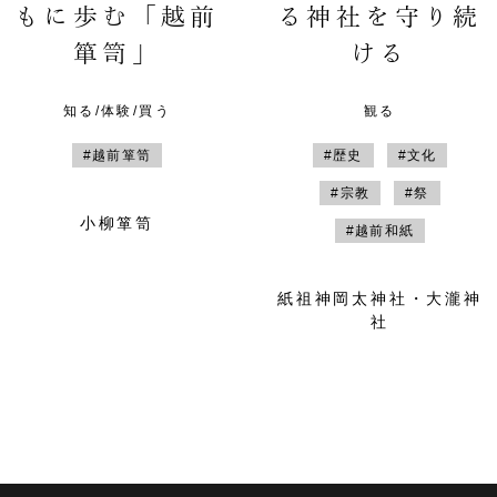
もに歩む「越前
る神社を守り続
箪笥」
ける
知る/体験/買う
観る
#越前箪笥
#歴史
#文化
#宗教
#祭
小柳箪笥
#越前和紙
紙祖神岡太神社・大瀧神
社