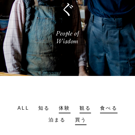
ALL
知る
体験
観る
食べる
泊まる
買う