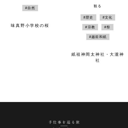
観る
#自然
#歴史
#文化
味真野小学校の桜
#宗教
#祭
#越前和紙
紙祖神岡太神社・大瀧神
社
手仕事を巡る旅 越