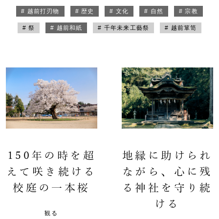
# 越前打刃物
# 歴史
# 文化
# 自然
# 宗教
# 祭
# 越前和紙
# 千年未来工藝祭
# 越前箪笥
150年の時を超
地縁に助けられ
えて咲き続ける
ながら、心に残
校庭の一本桜
る神社を守り続
ける
観る