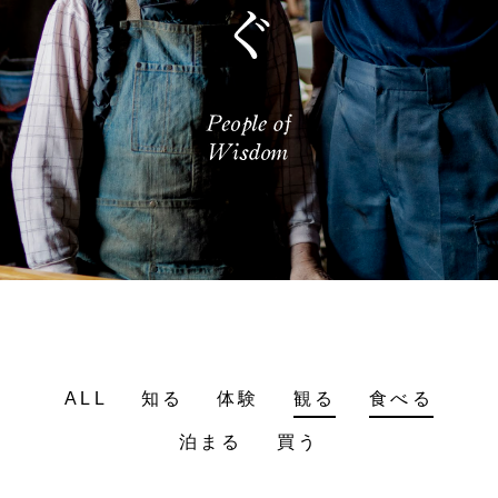
ALL
知る
体験
観る
食べる
泊まる
買う