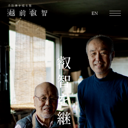
越前叡智
EN