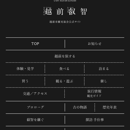
TOP
お知らせ
越前を旅する
体験・見学
食べる
泊まる
買う
観る・遊ぶ
催し
旅行情報
交通／アクセス
観光ガイド
プロローグ
古の物語
歴史年表
叡智を継ぐ
探訪 手仕事