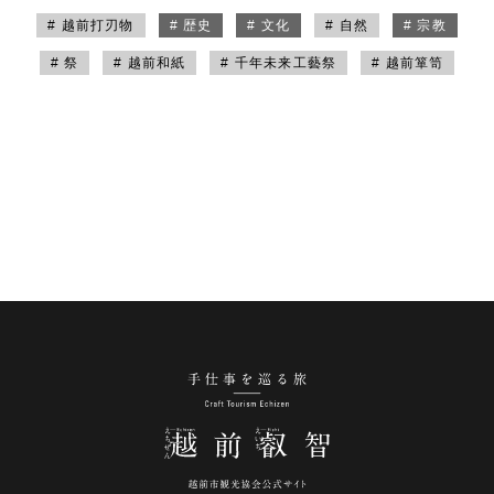
# 越前打刃物
# 歴史
# 文化
# 自然
# 宗教
# 祭
# 越前和紙
# 千年未来工藝祭
# 越前箪笥
手仕事を巡る旅 越