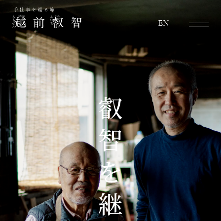
越前叡智
EN