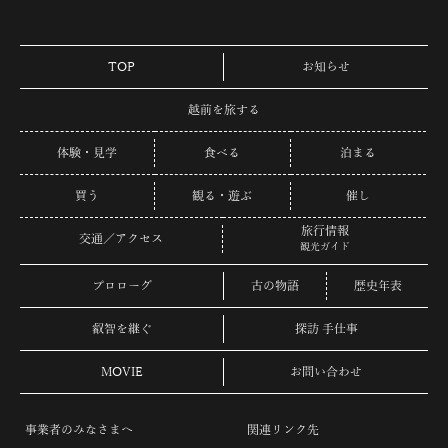
TOP
お知らせ
越前を旅する
体験・見学
食べる
泊まる
買う
観る・遊ぶ
催し
旅行情報
交通／アクセス
観光ガイド
プロローグ
古の物語
歴史年表
叡智を継ぐ
探訪 手仕事
MOVIE
お問い合わせ
事業者のみなさまへ
関連リンク先