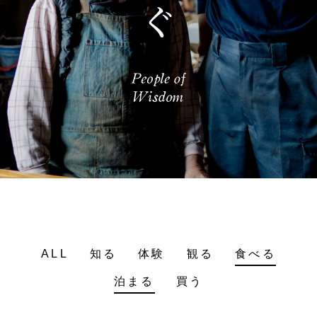
ALL
知る
体験
観る
食べる
泊まる
買う