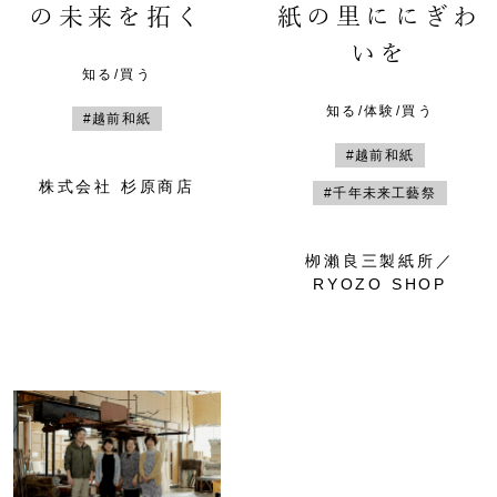
の未来を拓く
紙の里ににぎわ
いを
知る/買う
知る/体験/買う
#越前和紙
#越前和紙
株式会社 杉原商店
#千年未来工藝祭
栁瀨良三製紙所／
RYOZO SHOP