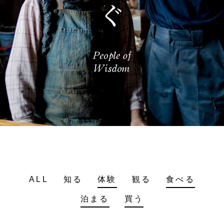
ALL
知る
体験
観る
食べる
泊まる
買う