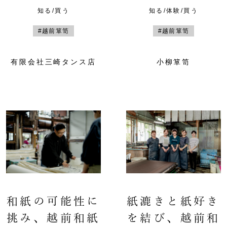
知る/買う
知る/体験/買う
#越前箪笥
#越前箪笥
有限会社三崎タンス店
小柳箪笥
和紙の可能性に
紙漉きと紙好き
挑み、越前和紙
を結び、越前和