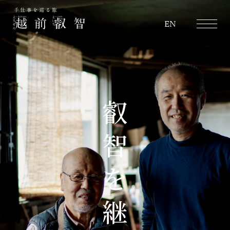
越前叡智
EN