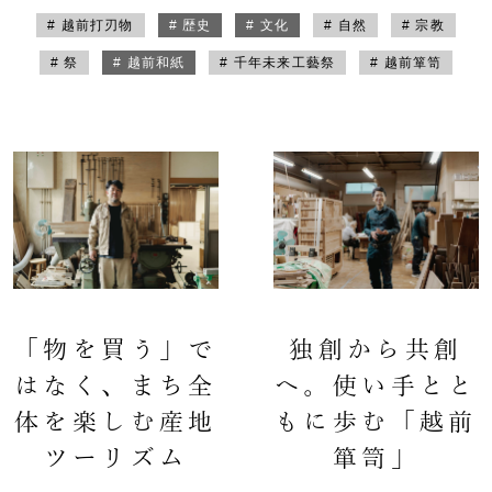
# 越前打刃物
# 歴史
# 文化
# 自然
# 宗教
# 祭
# 越前和紙
# 千年未来工藝祭
# 越前箪笥
「物を買う」で
独創から共創
はなく、まち全
へ。使い手とと
体を楽しむ産地
もに歩む「越前
ツーリズム
箪笥」