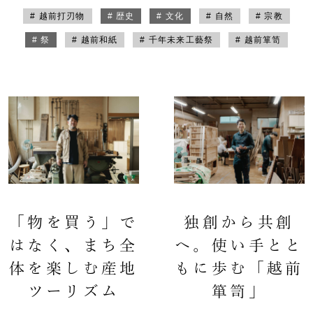
# 越前打刃物
# 歴史
# 文化
# 自然
# 宗教
# 祭
# 越前和紙
# 千年未来工藝祭
# 越前箪笥
「物を買う」で
独創から共創
はなく、まち全
へ。使い手とと
体を楽しむ産地
もに歩む「越前
ツーリズム
箪笥」