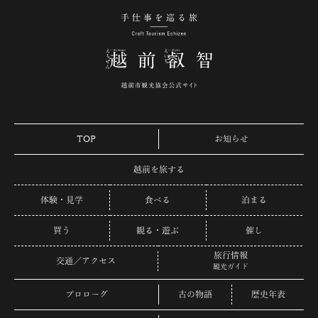
手仕事を巡る旅 越
TOP
お知らせ
越前を旅する
体験・見学
食べる
泊まる
買う
観る・遊ぶ
催し
旅行情報
交通／アクセス
観光ガイド
プロローグ
古の物語
歴史年表