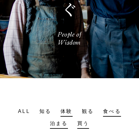
ALL
知る
体験
観る
食べる
泊まる
買う