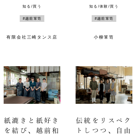
知る/買う
知る/体験/買う
#越前箪笥
#越前箪笥
有限会社三崎タンス店
小柳箪笥
紙漉きと紙好き
伝統をリスペク
を結び、越前和
トしつつ、自由