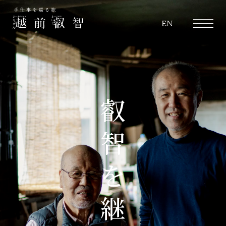
越前叡智
EN