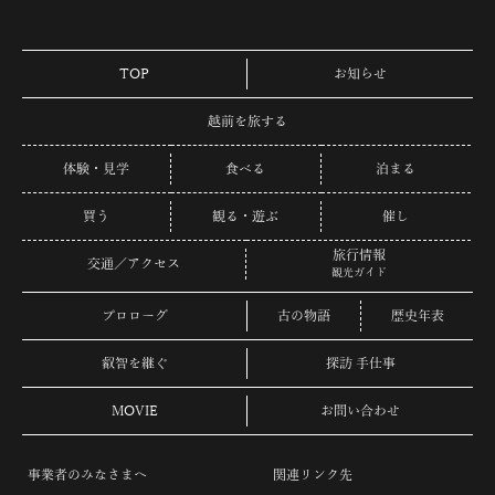
TOP
お知らせ
越前を旅する
体験・見学
食べる
泊まる
買う
観る・遊ぶ
催し
旅行情報
交通／アクセス
観光ガイド
プロローグ
古の物語
歴史年表
叡智を継ぐ
探訪 手仕事
MOVIE
お問い合わせ
事業者のみなさまへ
関連リンク先