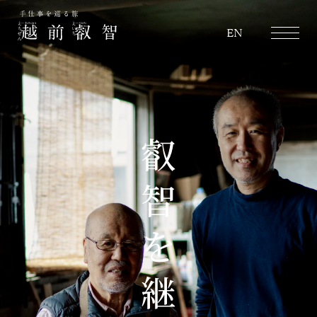
越前叡智
EN