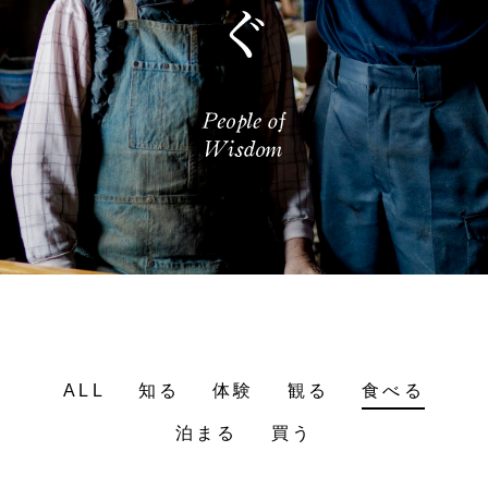
ALL
知る
体験
観る
食べる
泊まる
買う