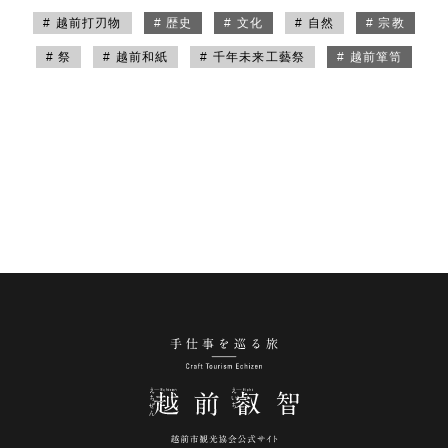
# 越前打刃物
# 歴史
# 文化
# 自然
# 宗教
# 祭
# 越前和紙
# 千年未来工藝祭
# 越前箪笥
手仕事を巡る旅 越