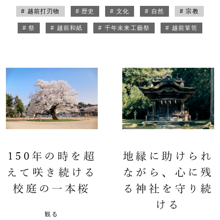
# 越前打刃物
# 歴史
# 文化
# 自然
# 宗教
# 祭
# 越前和紙
# 千年未来工藝祭
# 越前箪笥
150年の時を超
地縁に助けられ
えて咲き続ける
ながら、心に残
校庭の一本桜
る神社を守り続
ける
観る