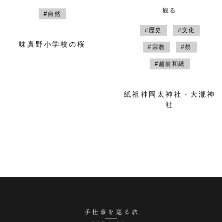
観る
#自然
#歴史
#文化
味真野小学校の桜
#宗教
#祭
#越前和紙
紙祖神岡太神社・大瀧神
社
手仕事を巡る旅 越