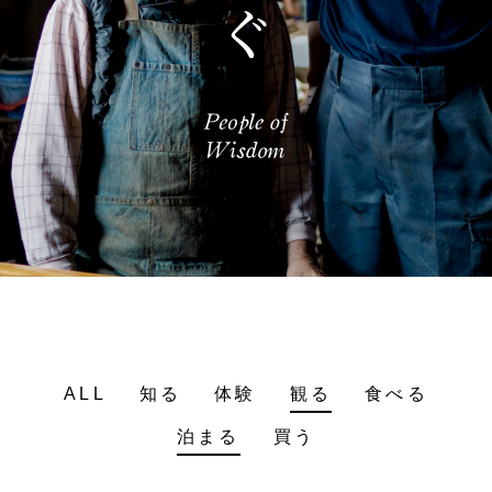
ALL
知る
体験
観る
食べる
泊まる
買う