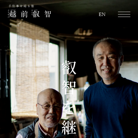
越前叡智
EN