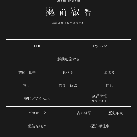
TOP
お知らせ
越前を旅する
体験・見学
食べる
泊まる
買う
観る・遊ぶ
催し
旅行情報
交通／アクセス
観光ガイド
プロローグ
古の物語
歴史年表
叡智を継ぐ
探訪 手仕事