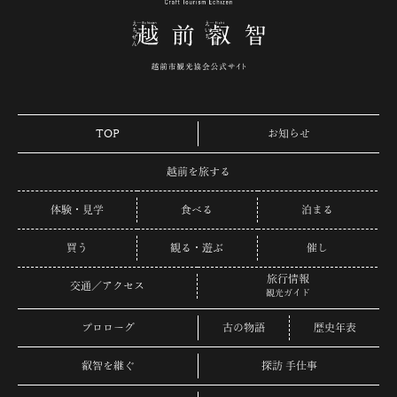
TOP
お知らせ
越前を旅する
体験・見学
食べる
泊まる
買う
観る・遊ぶ
催し
旅行情報
交通／アクセス
観光ガイド
プロローグ
古の物語
歴史年表
叡智を継ぐ
探訪 手仕事