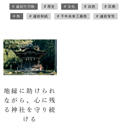
# 越前打刃物
# 歴史
# 文化
# 自然
# 宗教
# 祭
# 越前和紙
# 千年未来工藝祭
# 越前箪笥
地縁に助けられ
ながら、心に残
る神社を守り続
ける