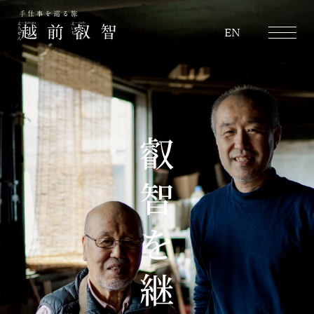
越前叡智
EN