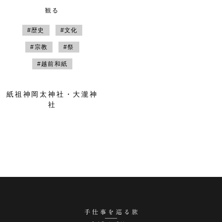
観る
#歴史
#文化
#宗教
#祭
#越前和紙
紙祖神岡太神社・大瀧神
社
手仕事を巡る旅 越