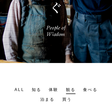
ALL
知る
体験
観る
食べる
泊まる
買う