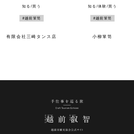
知る/買う
知る/体験/買う
#越前箪笥
#越前箪笥
有限会社三崎タンス店
小柳箪笥
手仕事を巡る旅 越