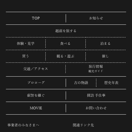
TOP
お知らせ
越前を旅する
体験・見学
食べる
泊まる
買う
観る・遊ぶ
催し
旅行情報
交通／アクセス
観光ガイド
プロローグ
古の物語
歴史年表
叡智を継ぐ
探訪 手仕事
MOVIE
お問い合わせ
事業者のみなさまへ
関連リンク先