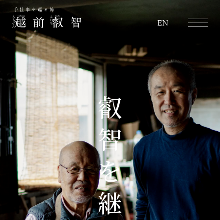
越前叡智
EN