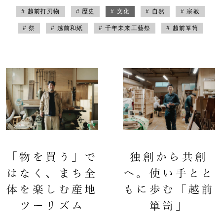
# 越前打刃物
# 歴史
# 文化
# 自然
# 宗教
# 祭
# 越前和紙
# 千年未来工藝祭
# 越前箪笥
「物を買う」で
独創から共創
はなく、まち全
へ。使い手とと
体を楽しむ産地
もに歩む「越前
ツーリズム
箪笥」