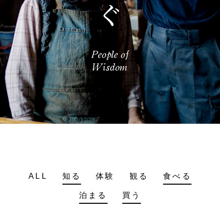
ALL
知る
体験
観る
食べる
泊まる
買う