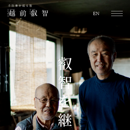
越前叡智
EN