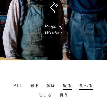
ALL
知る
体験
観る
食べる
泊まる
買う