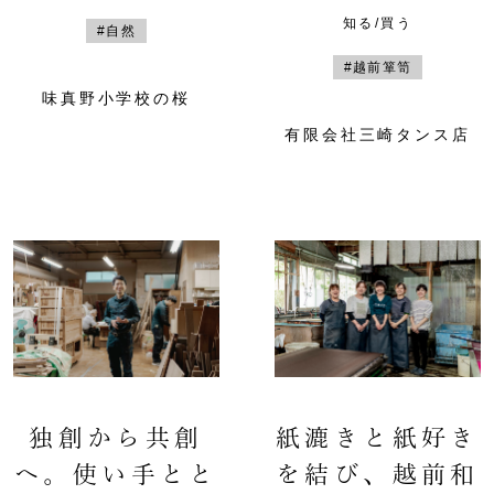
知る/買う
#自然
#越前箪笥
味真野小学校の桜
有限会社三崎タンス店
独創から共創
紙漉きと紙好き
へ。使い手とと
を結び、越前和