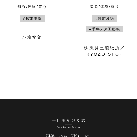
知る/体験/買う
知る/体験/買う
#越前箪笥
#越前和紙
#千年未来工藝祭
小柳箪笥
栁瀨良三製紙所／
RYOZO SHOP
手仕事を巡る旅 越