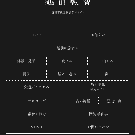
TOP
お知らせ
越前を旅する
体験・見学
食べる
泊まる
買う
観る・遊ぶ
催し
旅行情報
交通／アクセス
観光ガイド
プロローグ
古の物語
歴史年表
叡智を継ぐ
探訪 手仕事
MOVIE
お問い合わせ