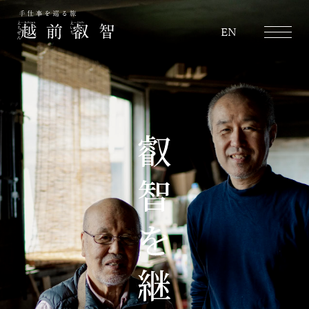
越前叡智
EN