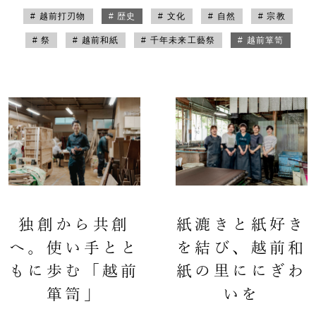
# 越前打刃物
# 歴史
# 文化
# 自然
# 宗教
# 祭
# 越前和紙
# 千年未来工藝祭
# 越前箪笥
独創から共創
紙漉きと紙好き
へ。使い手とと
を結び、越前和
もに歩む「越前
紙の里ににぎわ
箪笥」
いを