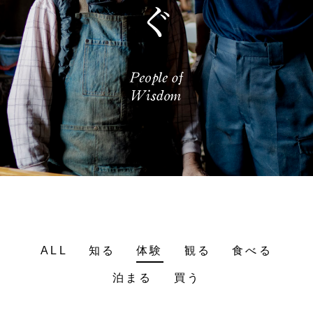
ALL
知る
体験
観る
食べる
泊まる
買う