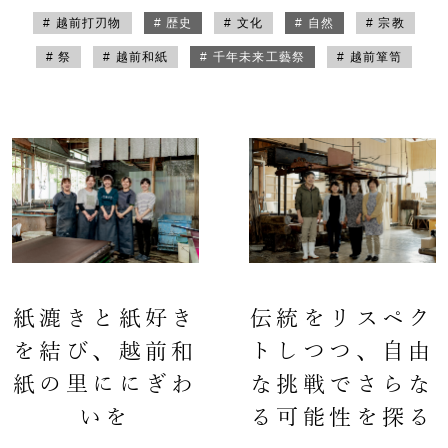
# 越前打刃物
# 歴史
# 文化
# 自然
# 宗教
# 祭
# 越前和紙
# 千年未来工藝祭
# 越前箪笥
紙漉きと紙好き
伝統をリスペク
を結び、越前和
トしつつ、自由
紙の里ににぎわ
な挑戦でさらな
いを
る可能性を探る