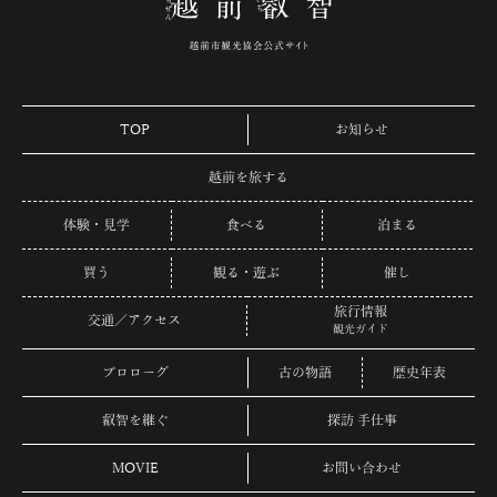
TOP
お知らせ
越前を旅する
体験・見学
食べる
泊まる
買う
観る・遊ぶ
催し
旅行情報
交通／アクセス
観光ガイド
プロローグ
古の物語
歴史年表
叡智を継ぐ
探訪 手仕事
MOVIE
お問い合わせ