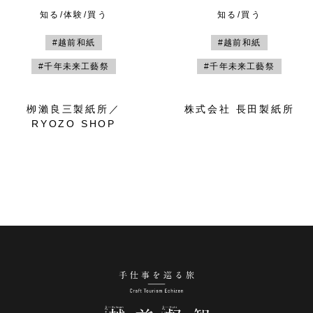
知る/体験/買う
知る/買う
#越前和紙
#越前和紙
#千年未来工藝祭
#千年未来工藝祭
栁瀨良三製紙所／
株式会社 長田製紙所
RYOZO SHOP
手仕事を巡る旅 越