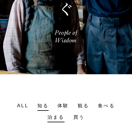
ALL
知る
体験
観る
食べる
泊まる
買う