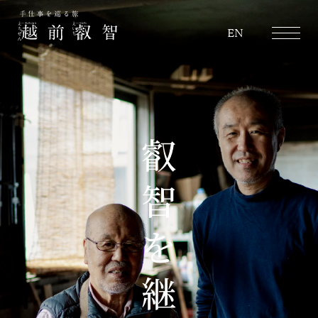
越前叡智
EN