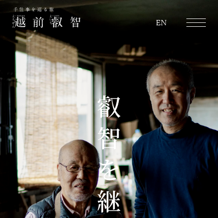
越前叡智
EN