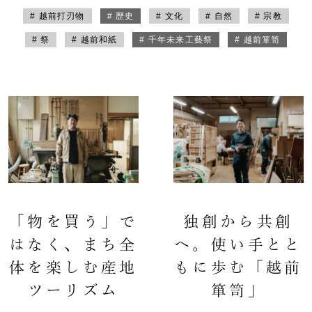
# 越前打刃物
# 歴史
# 文化
# 自然
# 宗教
# 祭
# 越前和紙
# 千年未来工藝祭
# 越前箪笥
「物を買う」で
独創から共創
はなく、まち全
へ。使い手とと
体を楽しむ産地
もに歩む「越前
ツーリズム
箪笥」