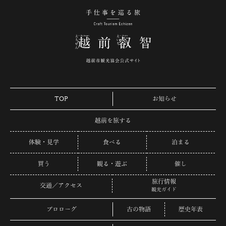
手仕事を巡る旅 越
TOP
お知らせ
越前を旅する
体験・見学
食べる
泊まる
買う
観る・遊ぶ
催し
旅行情報
交通／アクセス
観光ガイド
プロローグ
古の物語
歴史年表