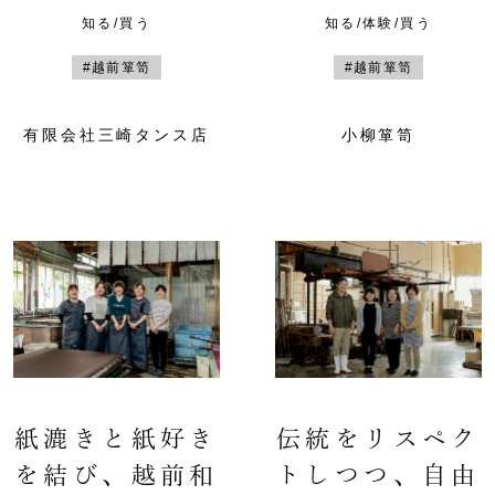
知る/買う
知る/体験/買う
#越前箪笥
#越前箪笥
有限会社三崎タンス店
小柳箪笥
紙漉きと紙好き
伝統をリスペク
を結び、越前和
トしつつ、自由