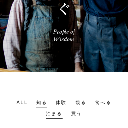
ALL
知る
体験
観る
食べる
泊まる
買う