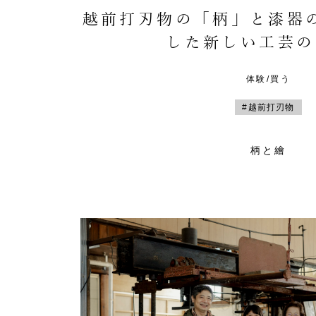
越前打刃物の「柄」と漆器
した新しい工芸の
体験/買う
#越前打刃物
柄と繪