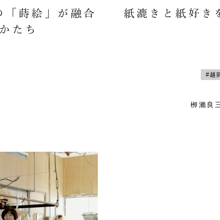
の「蒔絵」が融合
紙漉きと紙好き
かたち
#越
栁瀨良三