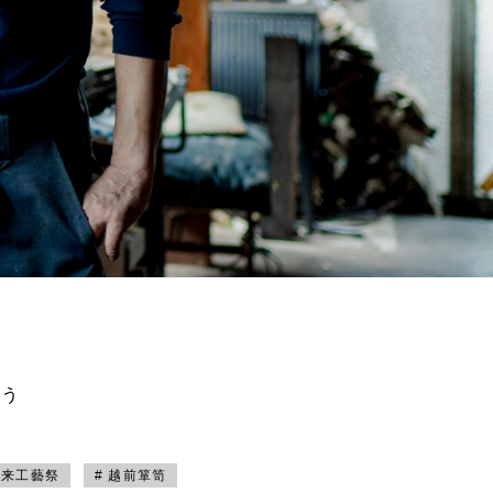
買う
未来工藝祭
# 越前箪笥