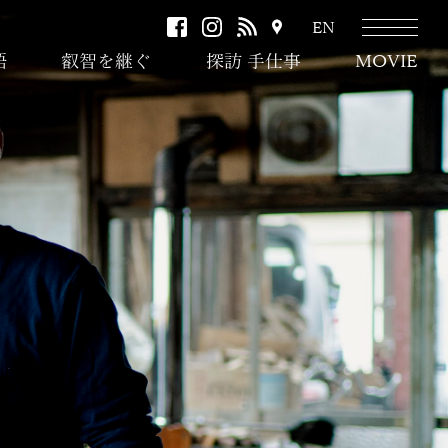
facebook
instagram
RSS
ア
EN
ク
語
叡智を継ぐ
探訪 手仕事
MOVIE
セ
ス