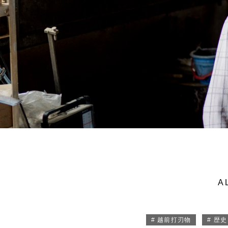
A
# 越前打刃物
# 歴史