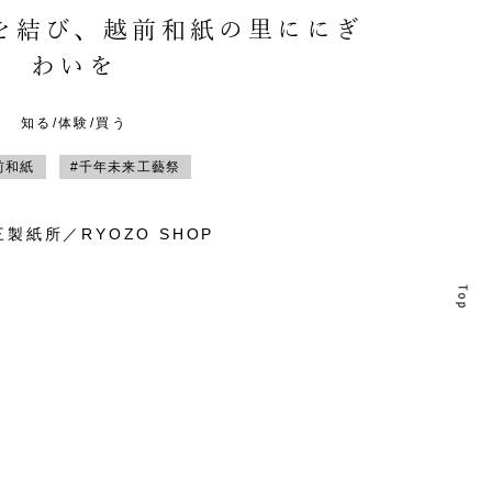
を結び、越前和紙の里ににぎ
わいを
知る/体験/買う
前和紙
#千年未来工藝祭
製紙所／RYOZO SHOP
T
T