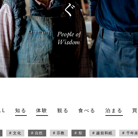
LL
知る
体験
観る
食べる
泊まる
# 文化
# 自然
# 宗教
# 祭
# 越前和紙
# 千年