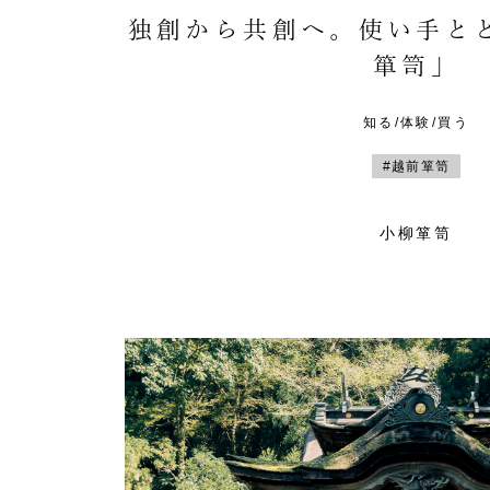
独創から共創へ。使い手と
箪笥」
知る/体験/買う
#越前箪笥
小柳箪笥