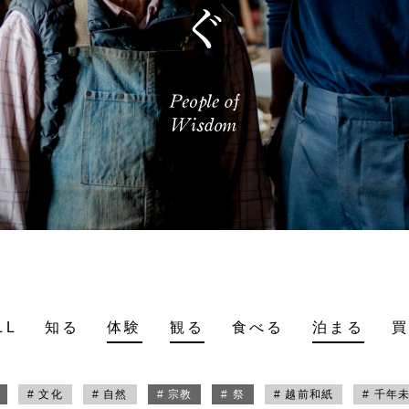
LL
知る
体験
観る
食べる
泊まる
# 文化
# 自然
# 宗教
# 祭
# 越前和紙
# 千年