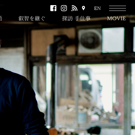
facebook
instagram
RSS
ア
EN
ク
語
叡智を継ぐ
探訪 手仕事
MOVIE
セ
ス