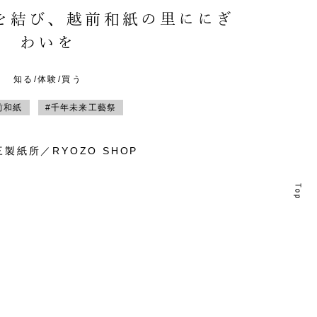
を結び、越前和紙の里ににぎ
わいを
知る/体験/買う
前和紙
#千年未来工藝祭
製紙所／RYOZO SHOP
T
T