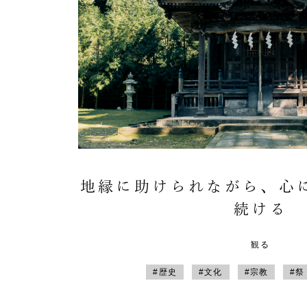
地縁に助けられながら、心
続ける
観る
#歴史
#文化
#宗教
#祭