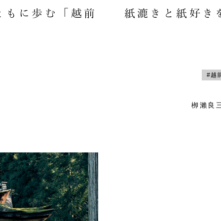
ともに歩む「越前
紙漉きと紙好き
#越
栁瀨良三