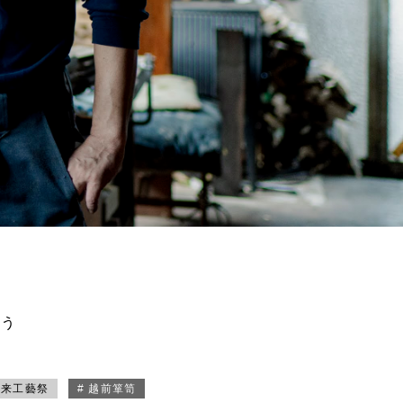
買う
未来工藝祭
# 越前箪笥