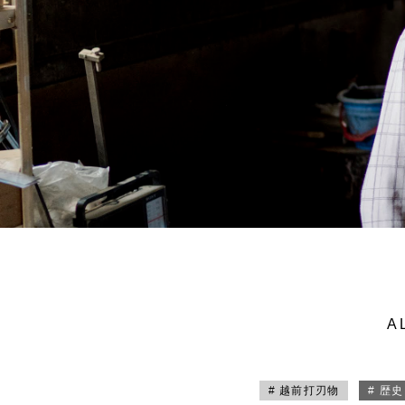
A
# 越前打刃物
# 歴史