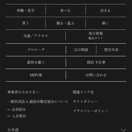
体験・見学
食べる
泊まる
買う
観る・遊ぶ
催し
旅行情報
交通／アクセス
観光ガイド
プロローグ
古の物語
歴史年表
叡智を継ぐ
探訪 手仕事
MOVIE
お問い合わせ
事業者のみなさまへ
関連リンク先
一般社団法人 越前市観光協会について
サイトポリシー
会員紹介
プライバシーポリシー
入会案内