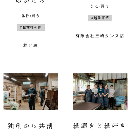
のかたち
知る/買う
体験/買う
#越前箪笥
#越前打刃物
有限会社三崎タンス店
柄と繪
独創から共創
紙漉きと紙好き