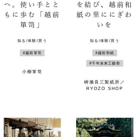
へ。使い手とと
を結び、越前和
もに歩む「越前
紙の里ににぎわ
箪笥」
いを
知る/体験/買う
知る/体験/買う
#越前箪笥
#越前和紙
#千年未来工藝祭
小柳箪笥
栁瀨良三製紙所／
RYOZO SHOP