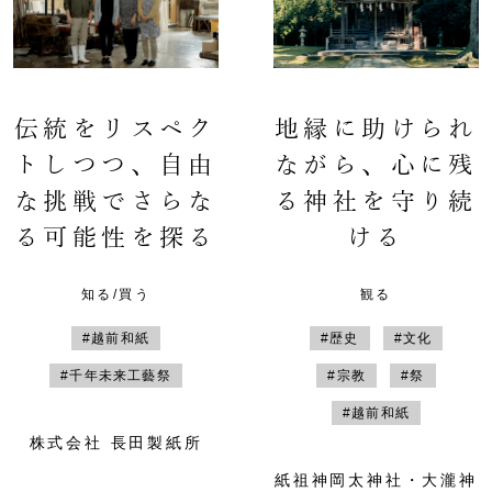
伝統をリスペク
地縁に助けられ
トしつつ、自由
ながら、心に残
な挑戦でさらな
る神社を守り続
る可能性を探る
ける
知る/買う
観る
#越前和紙
#歴史
#文化
#千年未来工藝祭
#宗教
#祭
#越前和紙
株式会社 長田製紙所
紙祖神岡太神社・大瀧神