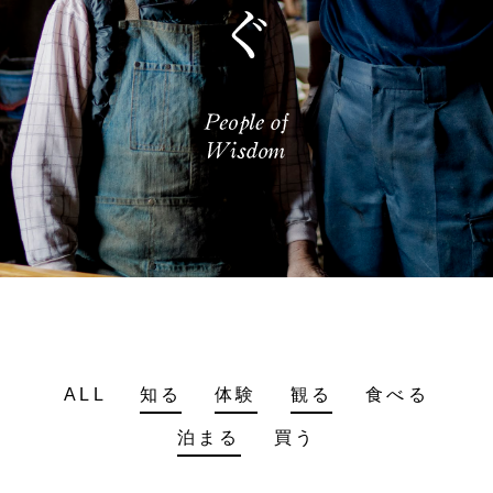
ALL
知る
体験
観る
食べる
泊まる
買う