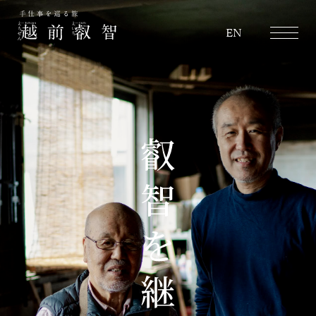
越前叡智
EN