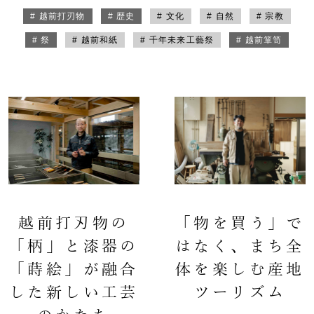
# 越前打刃物
# 歴史
# 文化
# 自然
# 宗教
# 祭
# 越前和紙
# 千年未来工藝祭
# 越前箪笥
越前打刃物の
「物を買う」で
「柄」と漆器の
はなく、まち全
「蒔絵」が融合
体を楽しむ産地
した新しい工芸
ツーリズム