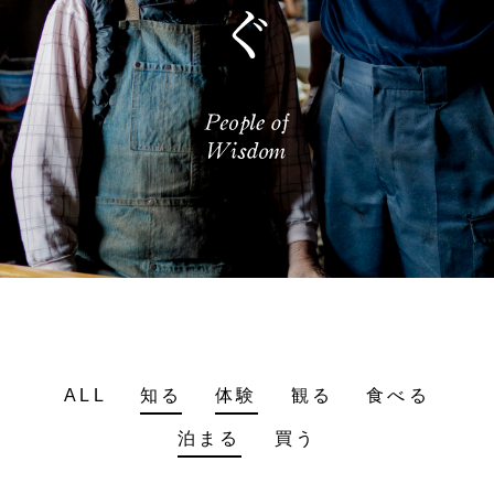
ALL
知る
体験
観る
食べる
泊まる
買う