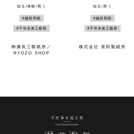
知る/体験/買う
知る/買う
#越前和紙
#越前和紙
#千年未来工藝祭
#千年未来工藝祭
栁瀨良三製紙所／
株式会社 長田製紙所
RYOZO SHOP
手仕事を巡る旅 越