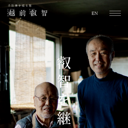
越前叡智
EN