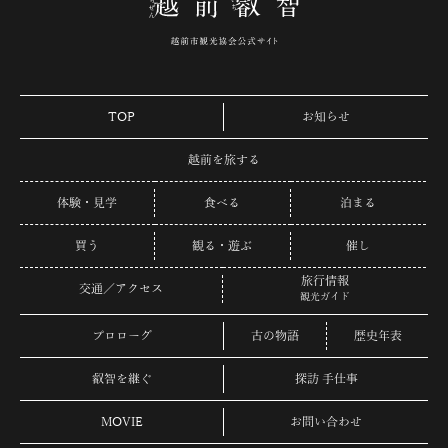
TOP
お知らせ
越前を旅する
体験・見学
食べる
泊まる
買う
観る・遊ぶ
催し
旅行情報
交通／アクセス
観光ガイド
プロローグ
古の物語
歴史年表
叡智を継ぐ
探訪 手仕事
MOVIE
お問い合わせ