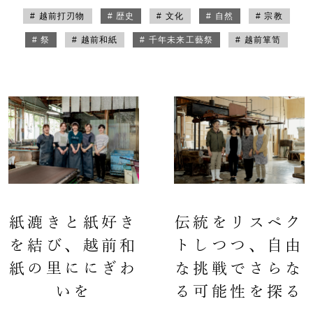
# 越前打刃物
# 歴史
# 文化
# 自然
# 宗教
# 祭
# 越前和紙
# 千年未来工藝祭
# 越前箪笥
紙漉きと紙好き
伝統をリスペク
を結び、越前和
トしつつ、自由
紙の里ににぎわ
な挑戦でさらな
いを
る可能性を探る