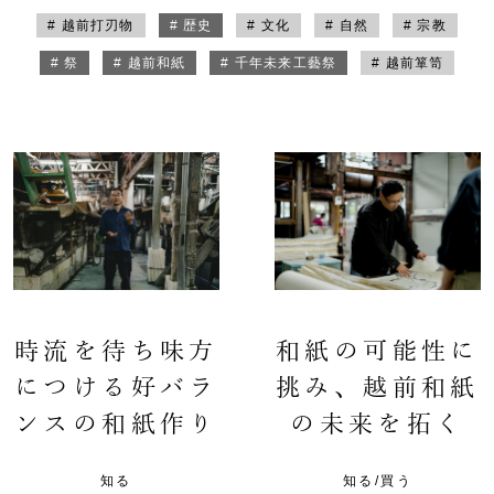
# 越前打刃物
# 歴史
# 文化
# 自然
# 宗教
# 祭
# 越前和紙
# 千年未来工藝祭
# 越前箪笥
時流を待ち味方
和紙の可能性に
につける好バラ
挑み、越前和紙
ンスの和紙作り
の未来を拓く
知る
知る/買う