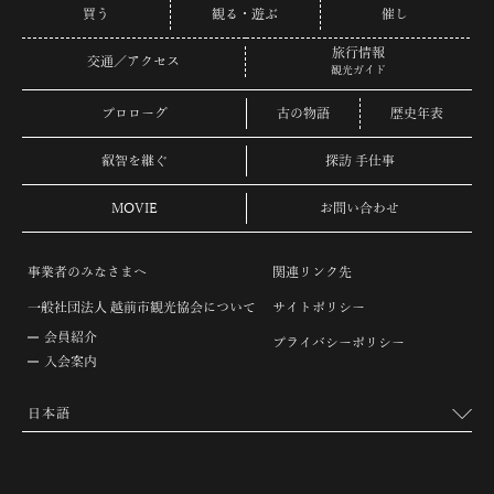
買う
観る・遊ぶ
催し
旅行情報
交通／アクセス
観光ガイド
プロローグ
古の物語
歴史年表
叡智を継ぐ
探訪 手仕事
MOVIE
お問い合わせ
事業者のみなさまへ
関連リンク先
一般社団法人 越前市観光協会について
サイトポリシー
会員紹介
プライバシーポリシー
入会案内