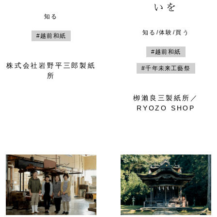
いを
知る
知る/体験/買う
#越前和紙
#越前和紙
株式会社岩野平三郎製紙
#千年未来工藝祭
所
栁瀨良三製紙所／
RYOZO SHOP