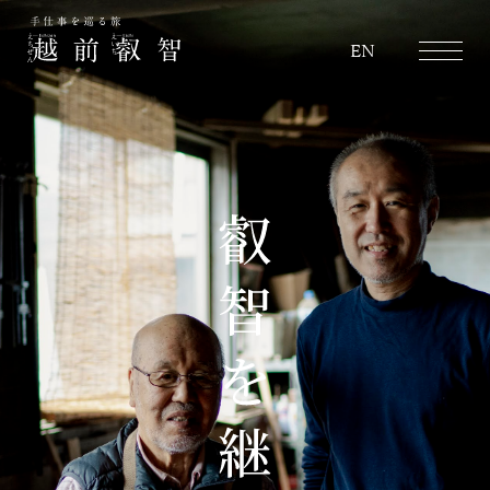
越前叡智
EN