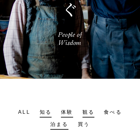
ALL
知る
体験
観る
食べる
泊まる
買う