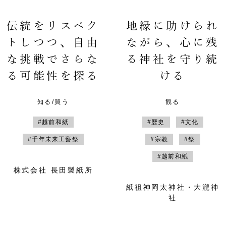
伝統をリスペク
地縁に助けられ
トしつつ、自由
ながら、心に残
な挑戦でさらな
る神社を守り続
る可能性を探る
ける
知る/買う
観る
#越前和紙
#歴史
#文化
#千年未来工藝祭
#宗教
#祭
#越前和紙
株式会社 長田製紙所
紙祖神岡太神社・大瀧神
社