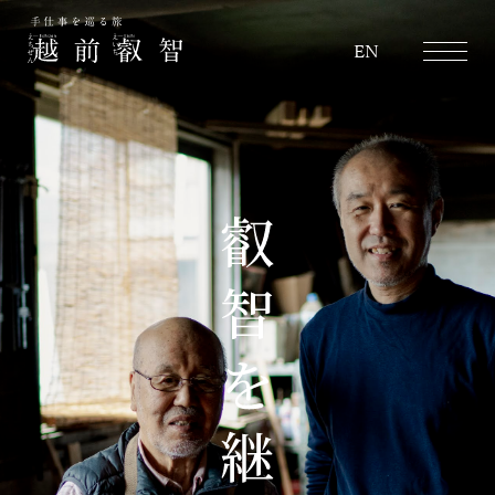
越前叡智
EN