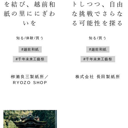
を結び、越前和
トしつつ、自由
紙の里ににぎわ
な挑戦でさらな
いを
る可能性を探る
知る/体験/買う
知る/買う
#越前和紙
#越前和紙
#千年未来工藝祭
#千年未来工藝祭
栁瀨良三製紙所／
株式会社 長田製紙所
RYOZO SHOP