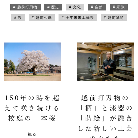
# 越前打刃物
# 歴史
# 文化
# 自然
# 宗教
# 祭
# 越前和紙
# 千年未来工藝祭
# 越前箪笥
150年の時を超
越前打刃物の
えて咲き続ける
「柄」と漆器の
校庭の一本桜
「蒔絵」が融合
した新しい工芸
観る