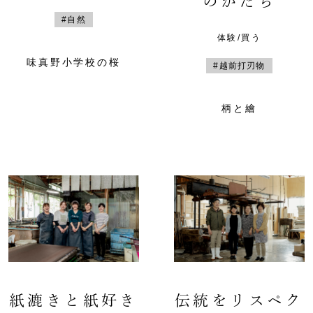
のかたち
#自然
体験/買う
味真野小学校の桜
#越前打刃物
柄と繪
紙漉きと紙好き
伝統をリスペク