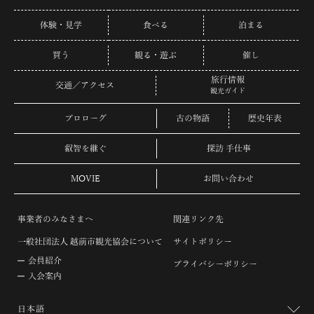
体験・見学
食べる
泊まる
買う
観る・遊ぶ
催し
旅行情報
交通／アクセス
観光ガイド
プロローグ
古の物語
歴史年表
叡智を継ぐ
探訪 手仕事
MOVIE
お問い合わせ
事業者のみなさまへ
関連リンク先
一般社団法人 越前市観光協会について
サイトポリシー
会員紹介
プライバシーポリシー
入会案内