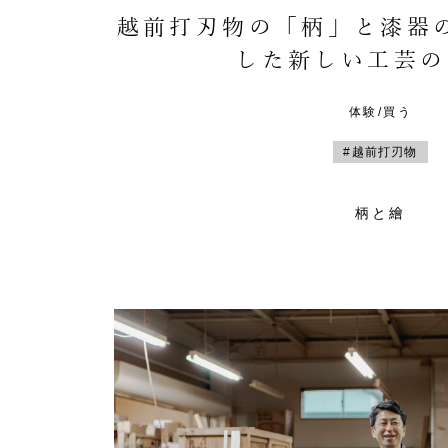
越前打刃物の「柄」と漆器
した新しい工芸の
体験/買う
#越前打刃物
柄と繪