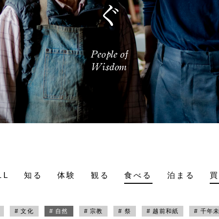
LL
知る
体験
観る
食べる
泊まる
# 文化
# 自然
# 宗教
# 祭
# 越前和紙
# 千年