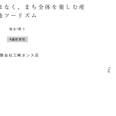
はなく、まち全体を楽しむ産
地ツーリズム
知る/買う
#越前箪笥
有限会社三崎タンス店
T
T