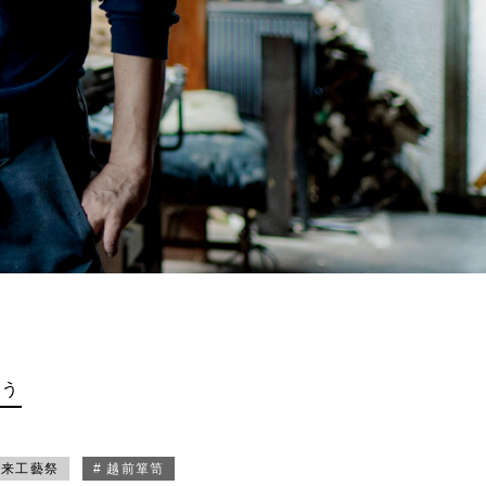
買う
未来工藝祭
# 越前箪笥